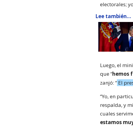
electorales; y
Lee también...
Luego, el mini
que “
hemos f
zanjó: “
El pre
“Yo, en partic
respalda, y mi
cuales servim
estamos muy