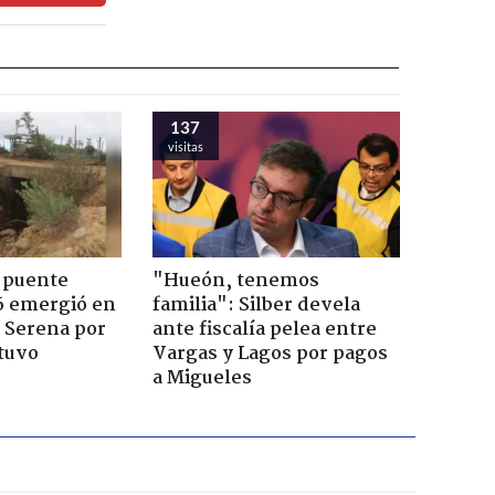
137
visitas
 puente
"Hueón, tenemos
6 emergió en
familia": Silber devela
a Serena por
ante fiscalía pelea entre
tuvo
Vargas y Lagos por pagos
a Migueles