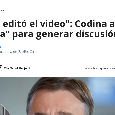
:52
e editó el video": Codina
a" para generar discusi
s
oradora de BioBioChile.
Ética y transparenci