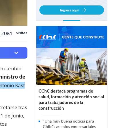
2081
visitas
un cambio
inistro de
ntonio Kast
CChC destaca programas de
salud, formación y atención social
para trabajadores de la
retarse tras
construcción
1 de junio,
"Una muy buena noticia para
tos
Chile": gremios empresariales