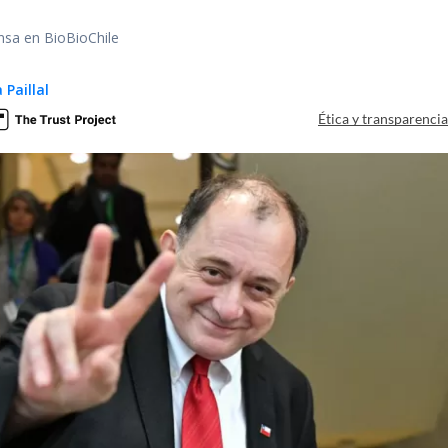
nsa en BioBioChile
 Paillal
Ética y transparenci