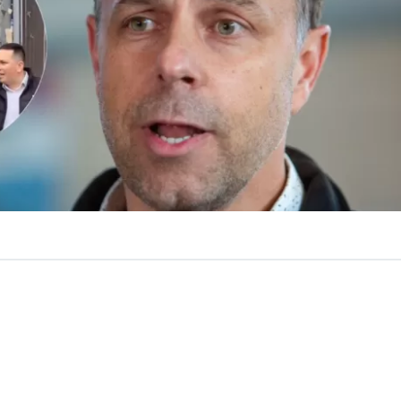
VER RESUMEN
 cruce protagonizado este miércoles por el delegado pres
ropolitana, Germán Codina y el alcalde de Puente Alto, M
imero expresó que “da pena que
se editen las cosas
” y “