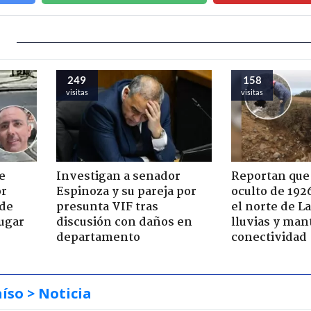
249
158
visitas
visitas
e
Investigan a senador
Reportan que
or
Espinoza y su pareja por
oculto de 192
 de
presunta VIF tras
el norte de L
jugar
discusión con daños en
lluvias y man
departamento
conectividad
aíso
> Noticia