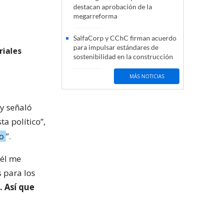
destacan aprobación de la
megarreforma
SalfaCorp y CChC firman acuerdo
para impulsar estándares de
riales
sostenibilidad en la construcción
MÁS NOTICIAS
 y señaló
sta político”,
o
”.
 él me
s para los
. Así que