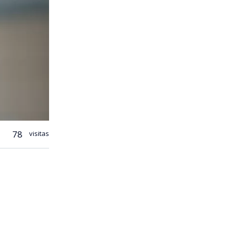
78
visitas
idencial de
atías
que se