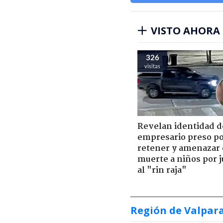
VISTO AHORA
326
visitas
Revelan identidad d
empresario preso p
retener y amenazar
muerte a niños por 
al "rin raja"
Región de Valpar