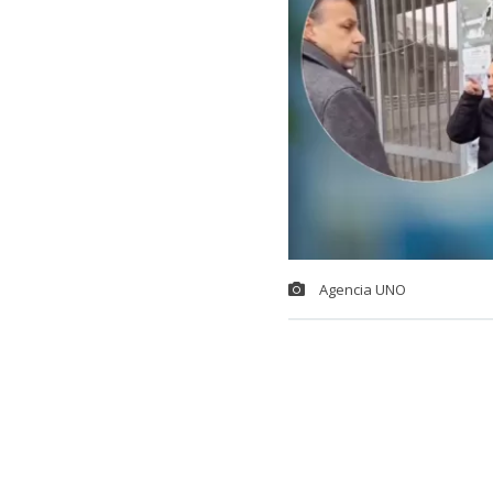
Agencia UNO
Tras el tenso
la Región Met
Toledo, el pr