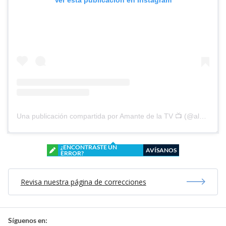
Una publicación compartida por Amante de la TV 📺 (@alguien_te_observa)
¿ENCONTRASTE UN
AVÍSANOS
ERROR?
Revisa nuestra página de correcciones
Síguenos en: