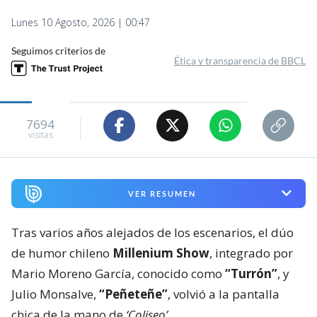
Lunes 10 Agosto, 2026 | 00:47
Seguimos criterios de
Ética y transparencia de BBCL
7694
visitas
VER RESUMEN
Tras varios años alejados de los escenarios, el dúo
de humor chileno
Millenium Show
, integrado por
Mario Moreno García, conocido como
“Turrón”
, y
Julio Monsalve,
“Peñeteñe”
, volvió a la pantalla
chica de la mano de
‘Coliseo’
.