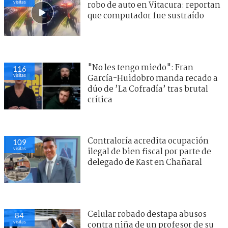
visitas
robo de auto en Vitacura: reportan
que computador fue sustraído
"No les tengo miedo": Fran
116
visitas
García-Huidobro manda recado a
dúo de ’La Cofradía’ tras brutal
crítica
Contraloría acredita ocupación
109
visitas
ilegal de bien fiscal por parte de
delegado de Kast en Chañaral
Celular robado destapa abusos
84
visitas
contra niña de un profesor de su