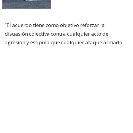
“El acuerdo tiene como objetivo reforzar la
disuasión colectiva contra cualquier acto de
agresión y estipula que cualquier ataque armado
contra cualquiera de los tres Estados se considerará
un ataque contra todos ellos”, apuntó la
declaración.
Asimismo, el pacto prevé “el fortalecimiento de
todos los aspectos de la cooperación” en materia de
defensa de estos tres países aliados, que en estos
momentos están participando además en los
esfuerzos de mediación para poner fin a las guerras
de Irán y de la Franja de Gaza, y en un contexto