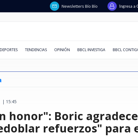
Newsletters Bío Bío
Ingresa a 
DEPORTES
TENDENCIAS
OPINIÓN
BBCL INVESTIGA
BBCL CONTIG
a
 | 15:45
directora de
y 16 heridos
uspensión de
ae snowboard
e decirlo’:
niega a ser
l ministro de
guridad por
Hombre intentó ingresar y robar
En medio de tensiones en
Banco Falabella anuncia cuenta
Debut de Vozinha en el aire:
JM Astorga lapida a Flores tras
¿Cambio de política migratoria o
"Hueón, tenemos familia":
Se viene el horario de verano
Boric recorr
España impo
Estados Unid
Heller, Kibli
De la cueca a
El peor KPI d
Trama penal 
Estos son lo
an honor": Boric agradece
era fue
 a Ucrania:
ma que "las
cks
el patrimonio
o que siempre
alada y
en cuartel de la PDI en Viña del
Oriente: Arabia Saudita, Turquía
corriente con apertura online y
Ortiz pone en duda citación ante
insulto a Campillai: "Esa es la
continuidad incómoda?
Silber devela ante fiscalía pelea
2026: revisa cuándo será el
afirma que c
inmediata co
desempleo ju
revelaciones
los artistas 
inteligencia a
querella des
peor evaluad
e Chile con
zó estadio
rfeccionar"
ueva edición
al 13 tras un
Lavín-Barriga
quí modelos
Mar: detectives lo detuvieron
y Pakistán firman pacto de
mantención $0 permanente
La Calera y espera que "siga
calaña que tenemos en el
entre Vargas y Lagos por pagos a
cambio de hora según nuevo
dignidad tra
a ciudadanos
destrucción 
golpean fuer
llegarán al T
contradiccio
materia de ge
defensa conjunta
trabajando"
Congreso"
Migueles
decreto
con el narco
Italia
trabajo
acusación a l
agosto
pagarés de m
ranking AQU
edoblar refuerzos" para e