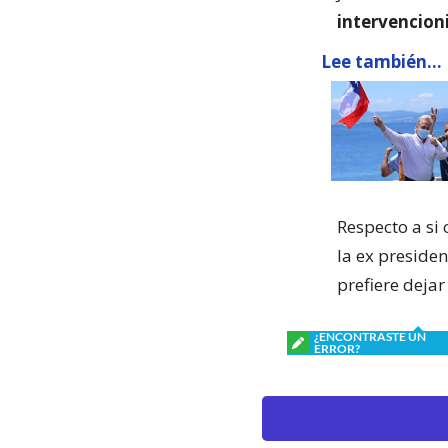
intervencion
Lee también...
Respecto a si
la ex preside
prefiere deja
¿ENCONTRASTE UN
ERROR?