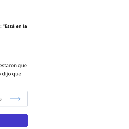
: "Está en la
festaron que
o dijo que
s