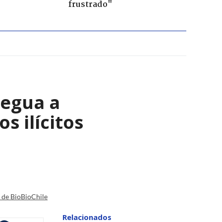
frustrado"
regua a
s ilícitos
a de BioBioChile
Relacionados