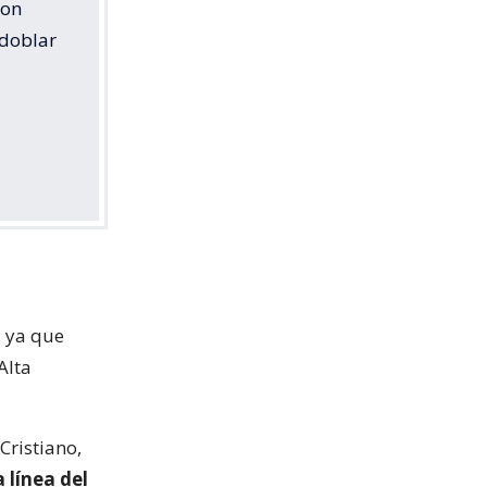
con
edoblar
, ya que
Alta
Cristiano,
a línea del