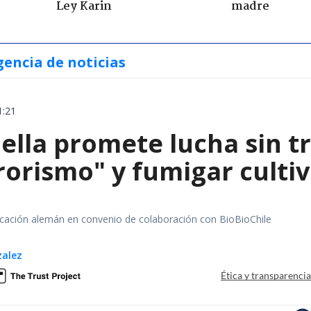
Ley Karin
madre
gencia de noticias
1:21
iella promete lucha sin t
orismo" y fumigar cultivo
ación alemán en convenio de colaboración con BioBioChile
zalez
Ética y transparenci