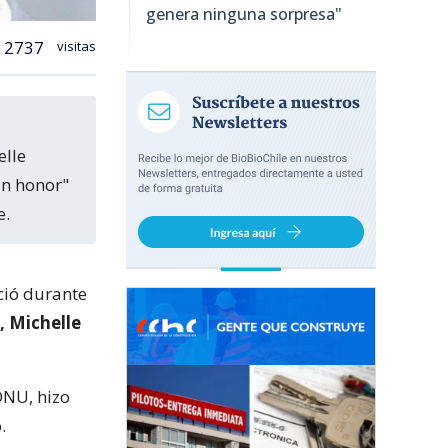
genera ninguna sorpresa"
2737
visitas
elle
an honor"
e.
ció durante
, Michelle
ONU, hizo
.