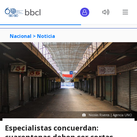
Nacional >
Noticia
Nicolás Riveros | Agencia UNO
Especialistas concuerdan:
cuarentenas deben ser cortas,