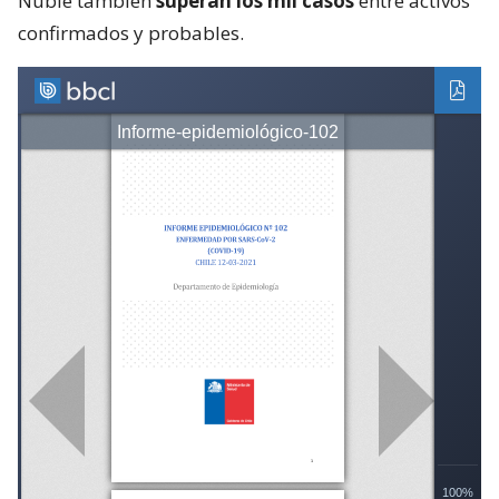
Ñuble también
superan los mil casos
entre activos
confirmados y probables.