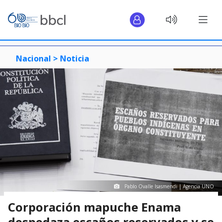
Nacional >
Noticia
Pablo Ovalle Isasmendi | Agencia UNO
Corporación mapuche Enama
despedaza escaños reservados y se