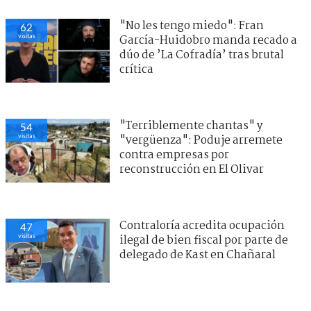
"No les tengo miedo": Fran
62
visitas
García-Huidobro manda recado a
dúo de ’La Cofradía’ tras brutal
crítica
"Terriblemente chantas" y
54
visitas
"vergüenza": Poduje arremete
contra empresas por
reconstrucción en El Olivar
Contraloría acredita ocupación
47
visitas
ilegal de bien fiscal por parte de
delegado de Kast en Chañaral