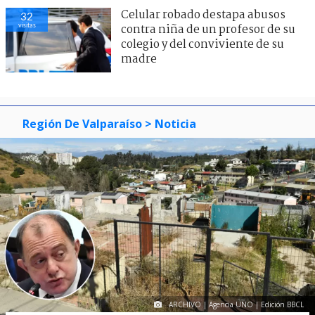
Celular robado destapa abusos
32
visitas
contra niña de un profesor de su
colegio y del conviviente de su
madre
Región De Valparaíso
> Noticia
ARCHIVO | Agencia UNO | Edición BBCL