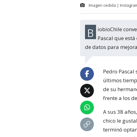
Imagen cedida | Instagra
BiobioChile conversó con Nicolás Balmaceda Pascal, el hermano médico de Pedro
Pascal que está 
de datos para mejora
Pedro Pascal 
últimos tiemp
de su herma
frente a los d
A sus 38 años
chico le gusta
terminó optan