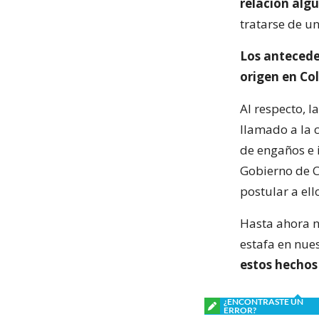
relación alg
tratarse de un
Los antecede
origen en Col
Al respecto, l
llamado a la 
de engaños e 
Gobierno de Ch
postular a el
Hasta ahora no
estafa en nue
estos hechos 
¿ENCONTRASTE UN
ERROR?