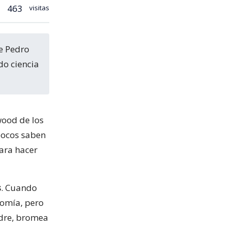
463
visitas
do ciencia
wood de los
pocos saben
para hacer
s
. Cuando
nomía, pero
adre, bromea