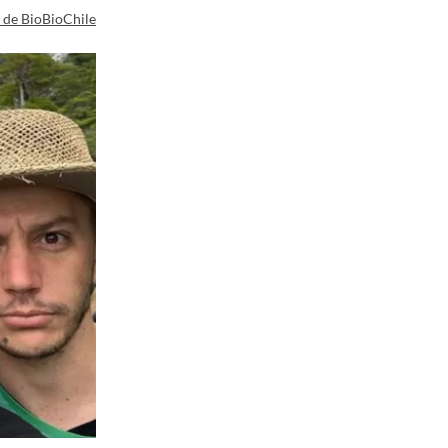
a de BioBioChile