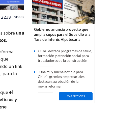
2239
visitas
Gobierno anuncia proyecto que
nes sobre
una
amplía cupos para el Subsidio a la
Tasa de Interés Hipotecaria
sos.
informa
CChC destaca programas de salud,
formación y atención social para
” que
trabajadores de la construcción
ndo un link
"Una muy buena noticia para
, para lo
Chile": gremios empresariales
destacan aprobación de la
megarreforma
a que
el
MÁS NOTICIAS
ficios y
ene