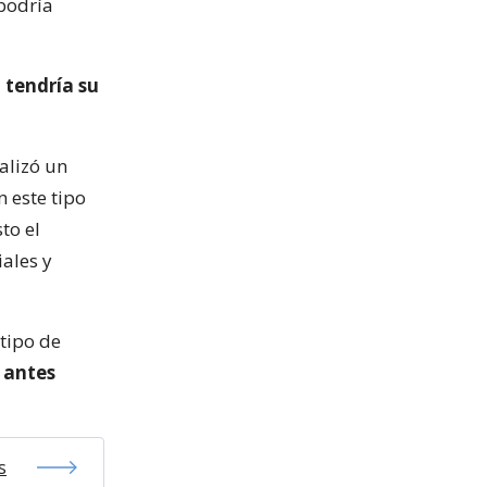
 podría
 tendría su
ealizó un
 este tipo
to el
iales y
 tipo de
s antes
s