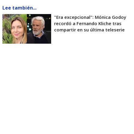
Lee también...
"Era excepcional": Mónica Godoy
recordó a Fernando Kliche tras
compartir en su última teleserie
“Cuando me llamaron para este proyecto me
sorprendió, porque yo hace mucho tiempo que me
fui de este canal como trabajadora. Que me
llamaran para algo así, que tenía que ver con mi
historia también, fue muy bonito”, cuenta a
BioBioChile
.
En medio de proyectos teatrales que arribarán a la
cartelera capitalina este semestre, la actriz de