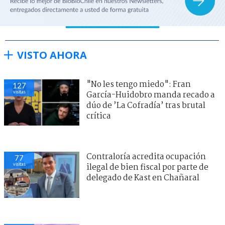
VISTO AHORA
"No les tengo miedo": Fran
127
visitas
García-Huidobro manda recado a
dúo de ’La Cofradía’ tras brutal
crítica
Contraloría acredita ocupación
77
visitas
ilegal de bien fiscal por parte de
delegado de Kast en Chañaral