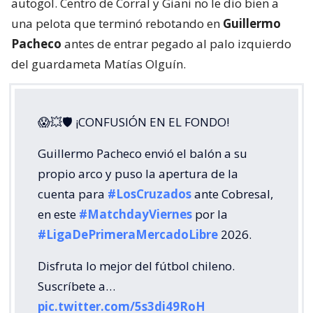
autogol. Centro de Corral y Giani no le dio bien a
una pelota que terminó rebotando en
Guillermo
Pacheco
antes de entrar pegado al palo izquierdo
del guardameta Matías Olguín.
😱💥🛡 ¡CONFUSIÓN EN EL FONDO!
Guillermo Pacheco envió el balón a su
propio arco y puso la apertura de la
cuenta para
#LosCruzados
ante Cobresal,
en este
#MatchdayViernes
por la
#LigaDePrimeraMercadoLibre
2026.
Disfruta lo mejor del fútbol chileno.
Suscríbete a…
pic.twitter.com/5s3di49RoH