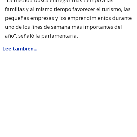
“La medida busca entregar más tiempo a las
familias y al mismo tiempo favorecer el turismo, las
pequeñas empresas y los emprendimientos durante
uno de los fines de semana más importantes del
año”, señaló la parlamentaria.
Lee también...
Parisi dice que Kast "queda corto"
con presentar ACOT: "Está
faltando a sus promesas de
campaña"
Sin embargo, el proyecto necesita el respaldo del
Ejecutivo, ya que se trata de una materia de
iniciativa exclusiva del Presidente de la República.
Por ello, la diputada llamó al gobierno a apoyar la