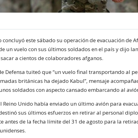
o concluyó este sábado su operación de evacuación de A
 de un vuelo con sus últimos soldados en el país y dijo l
sacar a cientos de colaboradores afganos.
de Defensa tuiteó que “un vuelo final transportando al p
Armadas británicas ha dejado Kabul”, mensaje acompaña
 unos soldados con aspecto cansado embarcando al avió
el Reino Unido había enviado un último avión para evacua
destinó sus últimos esfuerzos en retirar al personal dipl
te antes de la fecha límite del 31 de agosto para la retira
unidenses.