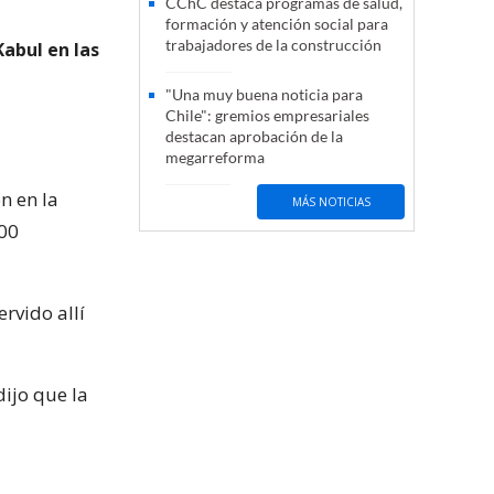
CChC destaca programas de salud,
formación y atención social para
trabajadores de la construcción
abul en las
"Una muy buena noticia para
Chile": gremios empresariales
destacan aprobación de la
megarreforma
n en la
MÁS NOTICIAS
00
rvido allí
dijo que la