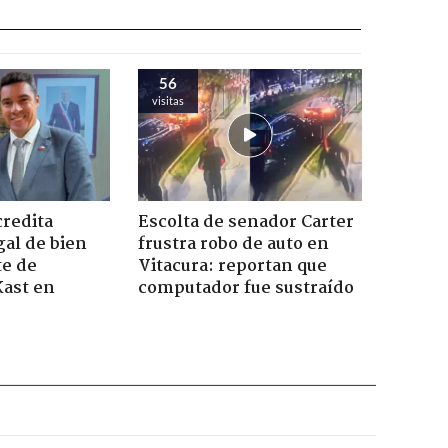
56
visitas
credita
Escolta de senador Carter
gal de bien
frustra robo de auto en
te de
Vitacura: reportan que
Kast en
computador fue sustraído