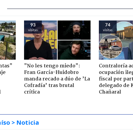
93
74
visitas
visitas
ntas"
"No les tengo miedo":
Contraloría a
uje
Fran García-Huidobro
ocupación ile
manda recado a dúo de ’La
fiscal por par
Cofradía’ tras brutal
delegado de 
l
crítica
Chañaral
aíso
> Noticia