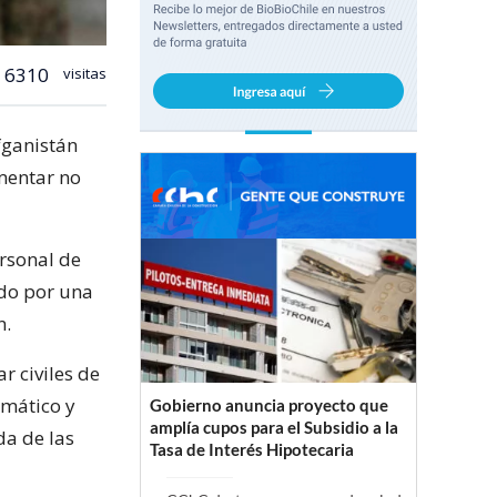
6310
visitas
fganistán
amentar no
ersonal de
do por una
n.
r civiles de
omático y
Gobierno anuncia proyecto que
amplía cupos para el Subsidio a la
da de las
Tasa de Interés Hipotecaria