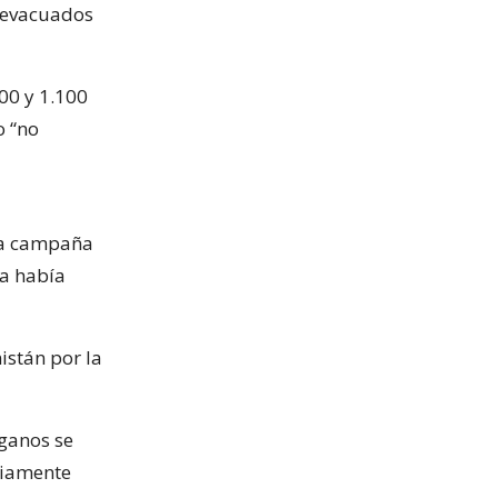
o evacuados
00 y 1.100
o “no
uya campaña
da había
istán por la
fganos se
liamente