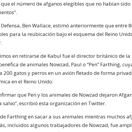
ó que el número de afganos elegibles que no habían sid
ientos”.
e Defensa, Ben Wallace, estimó anteriormente que entre 8
bles para la reubicación bajo el esquema del Reino Unid
.
imos en retirarse de Kabul fue el director británico de la
benéfica de animales Nowzad, Paul o “Pen” Farthing, c
a 200 gatos y perros en un avión fletado de forma priva
ica en el Reino Unido.
onfirmar que Pen y los animales de Nowzad dejaron Afgan
a salvo”, escribió esta organización en Twitter.
a de Farthing en sacar a sus animales mientras muchos a
s, incluidos algunos trabajadores de Nowzad, fue amp