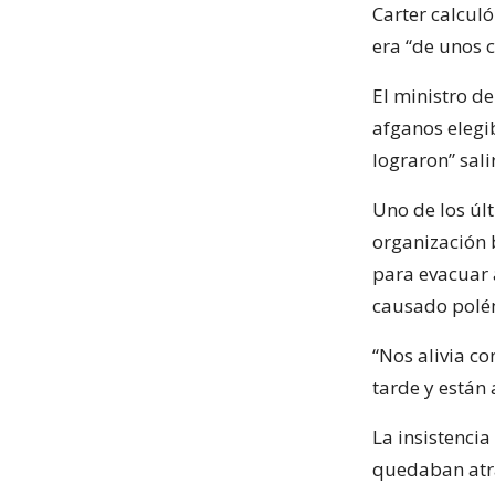
Carter calcul
era “de unos c
El ministro d
afganos elegi
lograron” salir
Uno de los últ
organización 
para evacuar 
causado polém
“Nos alivia c
tarde y están 
La insistenci
quedaban atrá