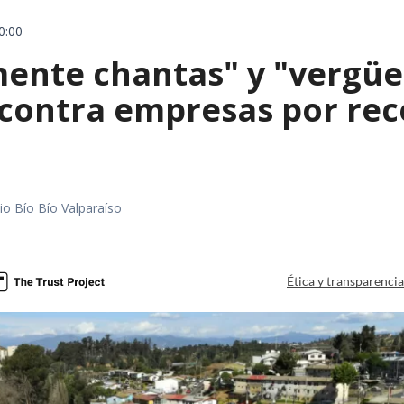
0:00
mente chantas" y "vergüe
contra empresas por reco
io Bío Bío Valparaíso
a
Ética y transparenci