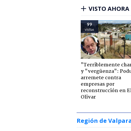
VISTO AHORA
99
visitas
"Terriblemente cha
y "vergüenza": Pod
arremete contra
empresas por
reconstrucción en E
Olivar
Región de Valpar