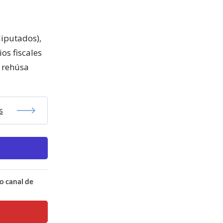
diputados),
ios fiscales
o rehúsa
s
o canal de