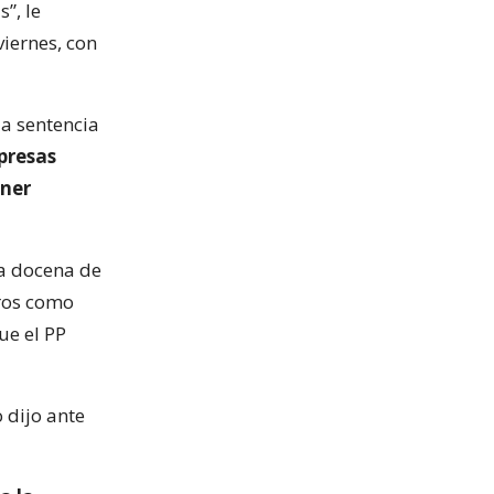
”, le
viernes, con
la sentencia
presas
ener
na docena de
uros como
ue el PP
 dijo ante