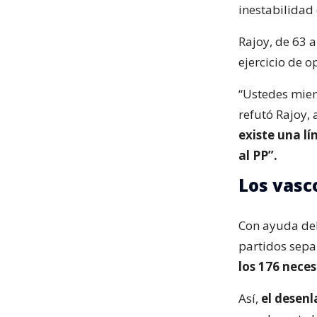
inestabilidad
Rajoy, de 63 
ejercicio de 
“Ustedes mien
refutó Rajoy,
existe una l
al PP”.
Los vasc
Con ayuda del
partidos sepa
los 176 nece
Así,
el desenl