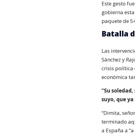
Este gesto fu
gobierna esta
paquete de 54
Batalla 
Las intervenc
Sánchez y Rajo
crisis polític
económica ta
“Su soledad, 
suyo, que ya
“Dimita, seño
terminado aquí
a España a “a