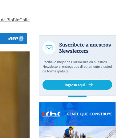
a de BioBioChile