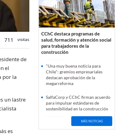
CChC destaca programas de
711
visitas
salud, formación y atención social
para trabajadores de la
construcción
esidente de
"Una muy buena noticia para
n el
Chile": gremios empresariales
 por la
destacan aprobación de la
megarreforma
SalfaCorp y CChC firman acuerdo
s un lastre
para impulsar estándares de
cialista
sostenibilidad en la construcción
MÁS NOTICIAS
más es