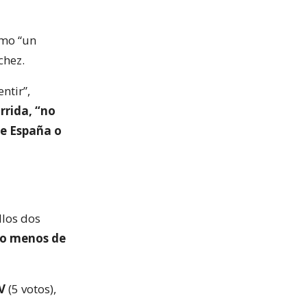
omo “un
chez.
ntir”,
rrida, “no
de España o
llos dos
uno menos de
V
(5 votos),