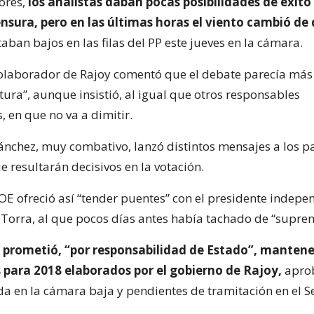
iores,
los analistas daban pocas posibilidades de éxito 
sura, pero en las últimas horas el viento cambió de 
aban bajos en las filas del PP este jueves en la cámara.
olaborador de Rajoy comentó que el debate parecía más
ura”, aunque insistió, al igual que otros responsables
 en que no va a dimitir.
Sánchez, muy combativo, lanzó distintos mensajes a los p
e resultarán decisivos en la votación.
SOE ofreció así “tender puentes” con el presidente indepe
Torra, al que pocos días antes había tachado de “suprem
, prometió, “por responsabilidad de Estado”, mantene
 para 2018 elaborados por el gobierno de Rajoy,
apro
 en la cámara baja y pendientes de tramitación en el S