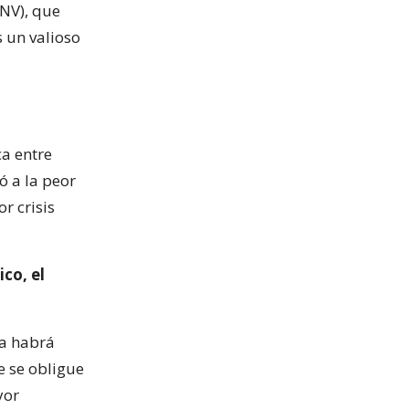
PNV), que
 un valioso
ca entre
ó a la peor
or crisis
co, el
ra habrá
e se obligue
yor