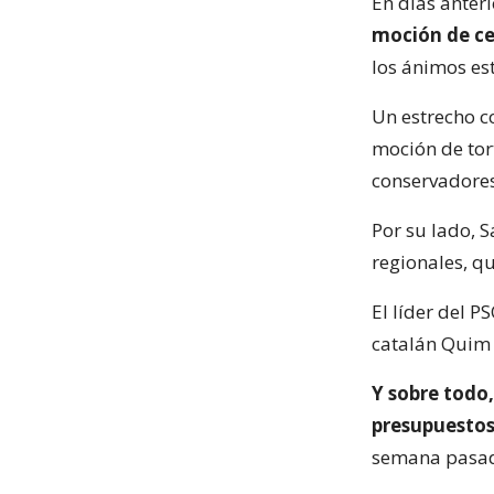
En días anter
moción de cen
los ánimos est
Un estrecho c
moción de tort
conservadores,
Por su lado, 
regionales, qu
El líder del P
catalán Quim 
Y sobre todo
presupuestos
semana pasada