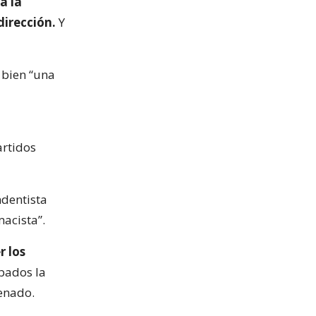
a la
dirección.
Y
 bien “una
artidos
ndentista
acista”.
r los
bados la
enado.