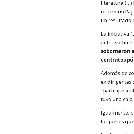
literatura (…)
recriminó Rajo
un resultado h
La iniciativa 
del caso Gurt
sobornaron a
contratos púb
Además de con
ex dirigentes 
“partícipe a t
tuvo una caja
Igualmente, p
los jueces que