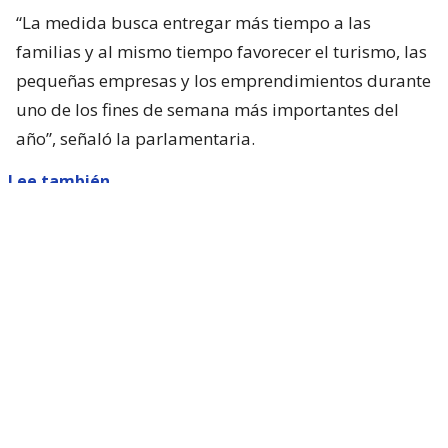
“La medida busca entregar más tiempo a las
familias y al mismo tiempo favorecer el turismo, las
pequeñas empresas y los emprendimientos durante
uno de los fines de semana más importantes del
año”, señaló la parlamentaria.
Lee también...
Parisi dice que Kast "queda corto"
con presentar ACOT: "Está
faltando a sus promesas de
campaña"
Sin embargo, el proyecto necesita el respaldo del
Ejecutivo, ya que se trata de una materia de
iniciativa exclusiva del Presidente de la República.