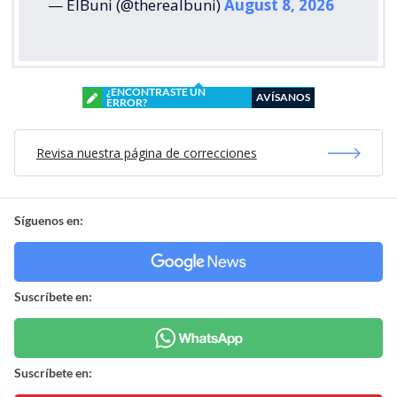
— ElBuni (@therealbuni)
August 8, 2026
¿ENCONTRASTE UN
AVÍSANOS
ERROR?
Revisa nuestra página de correcciones
Síguenos en:
Suscríbete en:
Suscríbete en: