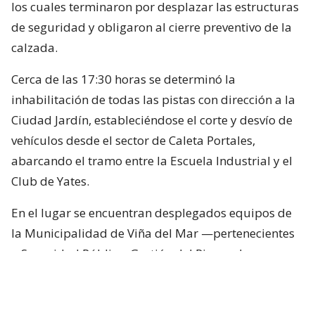
los cuales terminaron por desplazar las estructuras
de seguridad y obligaron al cierre preventivo de la
calzada.
Cerca de las 17:30 horas se determinó la
inhabilitación de todas las pistas con dirección a la
Ciudad Jardín, estableciéndose el corte y desvío de
vehículos desde el sector de Caleta Portales,
abarcando el tramo entre la Escuela Industrial y el
Club de Yates.
En el lugar se encuentran desplegados equipos de
la Municipalidad de Viña del Mar —pertenecientes
a Seguridad Pública, Gestión del Riesgo de
Desastres y Operaciones—, quienes trabajan en el
despeje y aseguramiento de la vía con apoyo de
cuatro camiones tolva, un cargador frontal y una