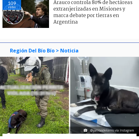
Arauco controla 80% de hectáreas
109
visitas
extranjerizadas en Misiones y
marca debate por tierras en
Argentina
Región Del Bío Bío
> Noticia
@patitasdelcerro vía Instagram