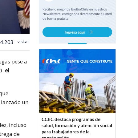
4.203
visitas
regas pese a
d:
el
 que
a lanzado un
CChC destaca programas de
ez, incluso
salud, formación y atención social
para trabajadores de la
trega de
construcción