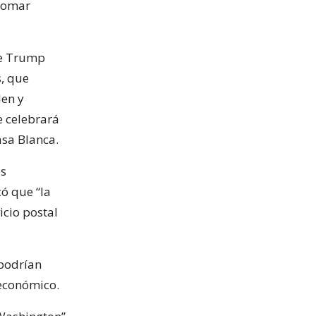
 tomar
de Trump
s, que
den y
e celebrará
asa Blanca.
os
ó que “la
icio postal
 podrían
 económico.