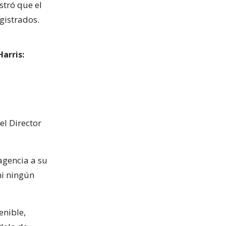
tró que el
gistrados.
arris:
el Director
agencia a su
ni ningún
enible,