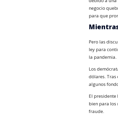
debido a una 
negocio quebr
para que pro
Mientras
Pero las disc
ley para cont
la pandemia.
Los demócrata
dólares. Tras
algunos fondo
El presidente
bien para los
fraude.