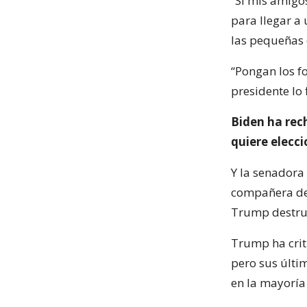
“Si mis amigo
para llegar a
las pequeñas 
“Pongan los f
presidente lo 
Biden ha rec
quiere elecci
Y la senadora
compañera de 
Trump destruy
Trump ha criti
pero sus últ
en la mayoría