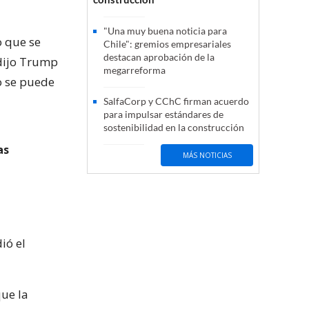
"Una muy buena noticia para
o que se
Chile": gremios empresariales
destacan aprobación de la
 dijo Trump
megarreforma
no se puede
SalfaCorp y CChC firman acuerdo
para impulsar estándares de
sostenibilidad en la construcción
as
MÁS NOTICIAS
ió el
ue la