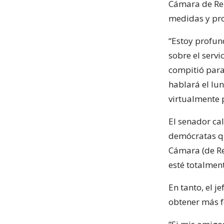
Cámara de Rep
medidas y prot
“Estoy profu
sobre el servi
compitió para
hablará el lu
virtualmente 
El senador cal
demócratas qu
Cámara (de Re
esté totalment
En tanto, el 
obtener más f