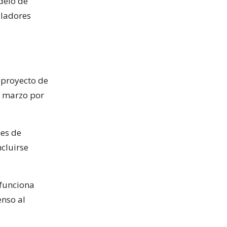
delo de
uladores
 proyecto de
n marzo por
nes de
cluirse
 funciona
enso al