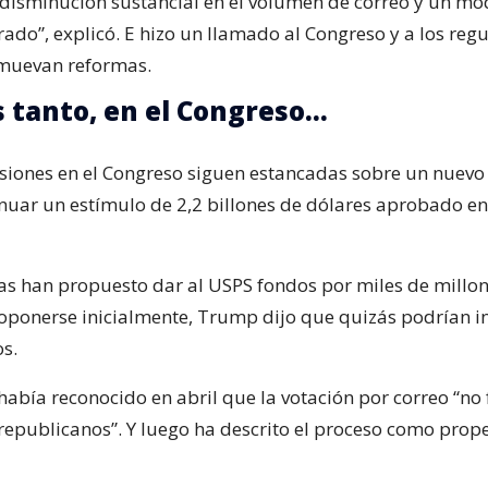
disminución sustancial en el volumen de correo y un mo
ado”, explicó. E hizo un llamado al Congreso y a los reg
muevan reformas.
 tanto, en el Congreso…
usiones en el Congreso siguen estancadas sobre un nuevo
inuar un estímulo de 2,2 billones de dólares aprobado e
s han propuesto dar al USPS fondos por miles de millo
 oponerse inicialmente, Trump dijo que quizás podrían in
s.
 había reconocido en abril que la votación por correo “no
 republicanos”. Y luego ha descrito el proceso como prop