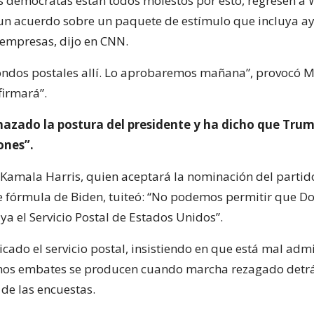
s demócratas están todos molestos por esto, regresen a
 un acuerdo sobre un paquete de estímulo que incluya a
empresas, dijo en CNN.
ondos postales allí. Lo aprobaremos mañana”, provocó M
firmará”.
hazado la postura del presidente y ha dicho que Tru
ones”.
 Kamala Harris, quien aceptará la nominación del parti
fórmula de Biden, tuiteó: “No podemos permitir que D
a el Servicio Postal de Estados Unidos”.
cado el servicio postal, insistiendo en que está mal adm
imos embates se producen cuando marcha rezagado detrá
 de las encuestas.