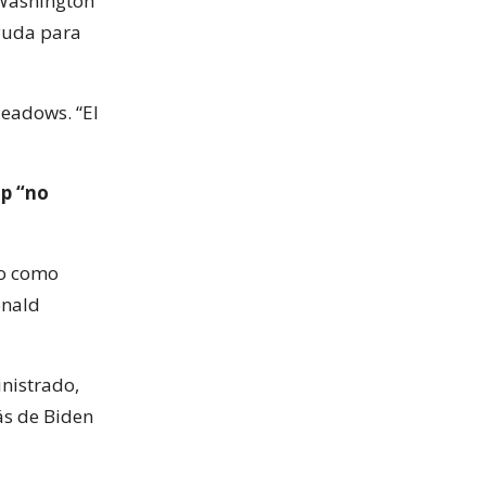
 Washington”
yuda para
eadows. “El
mp “no
do como
onald
inistrado,
s de Biden