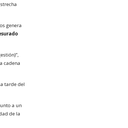
estrecha
dos genera
esurado
stión)”,
la cadena
la tarde del
junto a un
dad de la