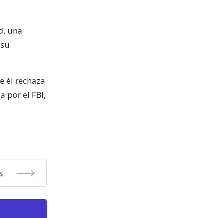
d, una
 su
e él rechaza
 por el FBI,
s