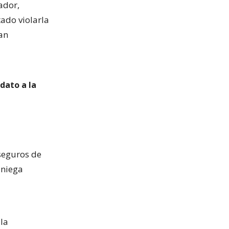
ador,
ado violarla
an
dato a la
 seguros de
 niega
 la