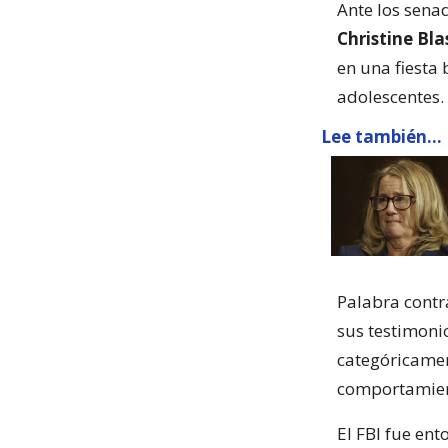
Ante los sena
Christine Bla
en una fiesta
adolescentes.
Lee también...
Palabra contr
sus testimonio
categóricamen
comportamient
El FBI fue ent