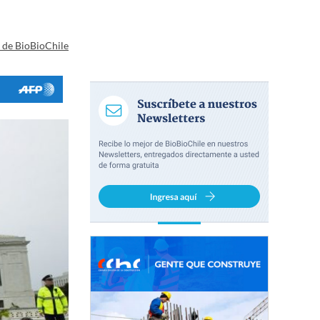
a de BioBioChile