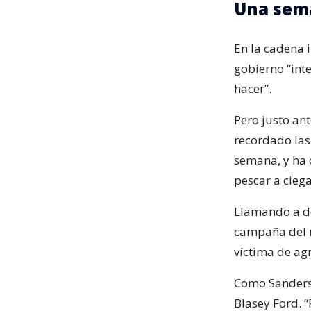
Una sema
En la cadena 
gobierno “inte
hacer”.
Pero justo ant
recordado las 
semana, y ha c
pescar a ciega
Llamando a de
campaña del r
víctima de ag
Como Sanders, 
Blasey Ford. “