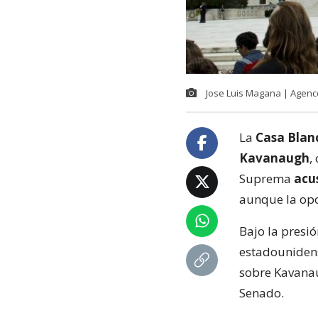
Jose Luis Magana | Agenc
La
Casa Blan
Kavanaugh
,
Suprema
acu
aunque la opos
Bajo la presi
estadounidens
sobre Kavanau
Senado.