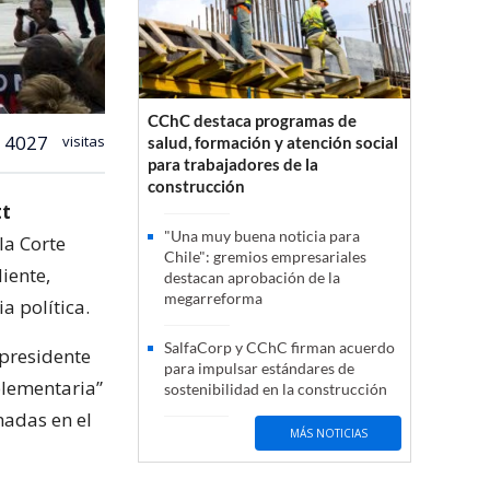
CChC destaca programas de
4027
visitas
salud, formación y atención social
para trabajadores de la
construcción
tt
"Una muy buena noticia para
la Corte
Chile": gremios empresariales
iente,
destacan aprobación de la
megarreforma
a política.
SalfaCorp y CChC firman acuerdo
 presidente
para impulsar estándares de
plementaria”
sostenibilidad en la construcción
nadas en el
MÁS NOTICIAS