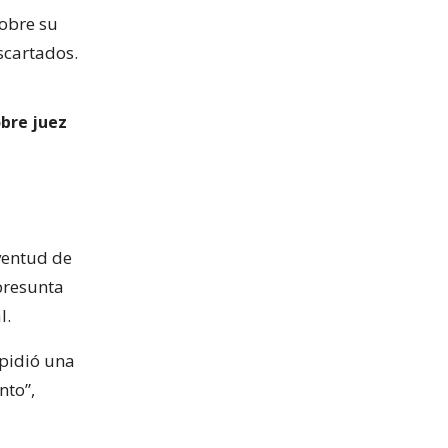
sobre su
scartados.
obre juez
ventud de
presunta
l.
pidió una
nto”,