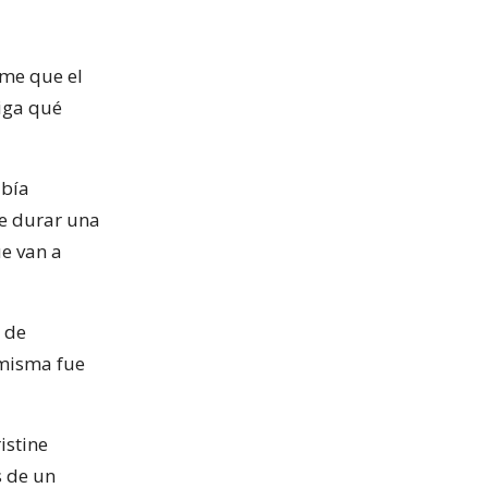
me que el
diga qué
abía
be durar una
ue van a
a de
 misma fue
istine
s de un