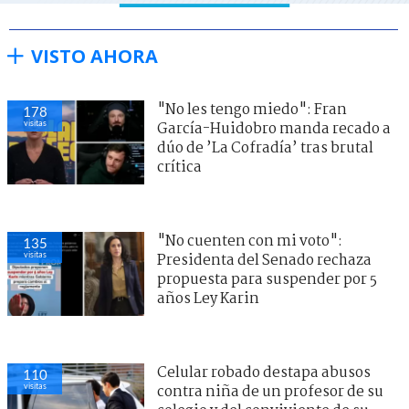
VISTO AHORA
"No les tengo miedo": Fran
178
visitas
García-Huidobro manda recado a
dúo de ’La Cofradía’ tras brutal
crítica
"No cuenten con mi voto":
135
visitas
Presidenta del Senado rechaza
propuesta para suspender por 5
años Ley Karin
Celular robado destapa abusos
110
visitas
contra niña de un profesor de su