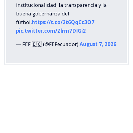
institucionalidad, la transparencia y la
buena gobernanza del
fútbol.
https://t.co/2t6QqCc3O7
pic.twitter.com/Zlrm7DIGi2
— FEF 🇪🇨 (@FEFecuador)
August 7, 2026
La Federación Venezolana de Fútbol (FVF) también
respaldó la rectificación de la FIFA y puso el foco en
la disposición de reconocer los errores cometidos
durante el proceso.
“
Ofrecer disculpas y reconocer los desaciertos del
proceso, lo que a nuestro juicio demuestra la
sindéresis requerida para dirigir las riendas del