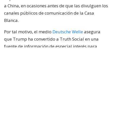
a China, en ocasiones antes de que las divulguen los
canales públicos de comunicación de la Casa
Blanca.
Por tal motivo, el medio
Deutsche Welle
asegura
que Trump ha convertido a Truth Social en una
fuente de información de especial interés para
bolsas, empresas, inversores e instituciones
financieras, pues
puede hacer que los valores de
mercado se desplomen o se disparen al instante.
Lee también...
¿Por qué los modelos de IA se
están escapando para hacer
ciberataques?