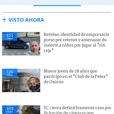
VISTO AHORA
Revelan identidad de empresario
151
visitas
preso por retener y amenazar de
muerte a niños por jugar al "rin
raja"
Muere joven de 28 años que
120
visitas
participó en el "Club de la Pelea"
de Osorno
TC cierra definitivamente caso por
103
visitas
licitación de cámaras que