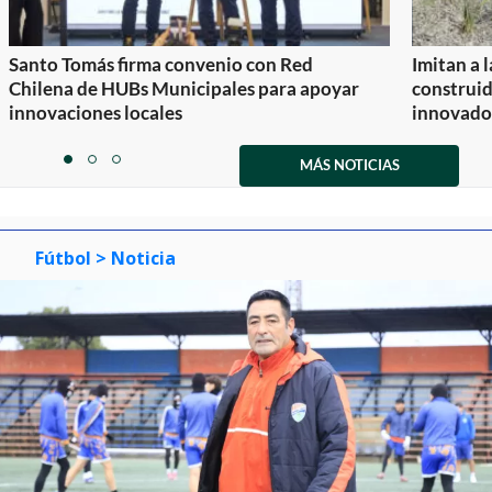
Santo Tomás firma convenio con Red
Imitan a 
Chilena de HUBs Municipales para apoyar
construi
innovaciones locales
innovador
Item
1
MÁS NOTICIAS
item
item
item
of
0
1
2
3
Fútbol
> Noticia