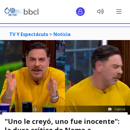
TV Y Espectáculo >
Noticia
Captura
"Uno le creyó, uno fue inocente":
la dura crítica de Neme a