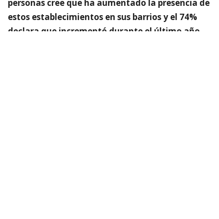
personas cree que ha aumentado la presencia de
estos establecimientos en sus barrios y el 74%
declara que incrementó durante el último año.
Lee también...
Barberías lideran sospechas:
Lanzan web para denuncias
anónimas de negocios turbios o
que son fachada
Así mismo, al lanzamiento también asistieron
diversos alcaldes que instaron a la ciudadanía a
participar y denunciar, ya que son los vecinos
quienes conocen y viven de primera mano las
consecuencias de los “negocios fachada”. El alcalde
de Recoleta, Fares Jadue (PC), comentó acerca de la