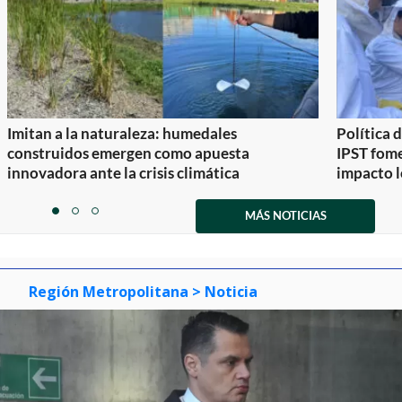
Imitan a la naturaleza: humedales
Política 
construidos emergen como apuesta
IPST fom
innovadora ante la crisis climática
impacto l
Item
1
MÁS NOTICIAS
item
item
item
of
0
1
2
3
Región Metropolitana
> Noticia