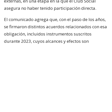
externas, en una etapa en la que el Club Social
asegura no haber tenido participación directa.
El comunicado agrega que, con el paso de los años,
se firmaron distintos acuerdos relacionados con esa
obligación, incluidos instrumentos suscritos
durante 2023, cuyos alcances y efectos son
precisamente parte del arbitraje que ahora deberá
resolverse. Pese a que la actual directiva intentó
alcanzar un acuerdo con Inversiones Vicjo para
cerrar definitivamente el conflicto, las negociaciones
no llegaron a buen puerto.
Asimismo, el Club Social reveló que durante esas
conversaciones se evaluó entregar como garantía el
Complejo Deportivo de Nonguén, una alternativa
que finalmente no prosperó al no contar con la