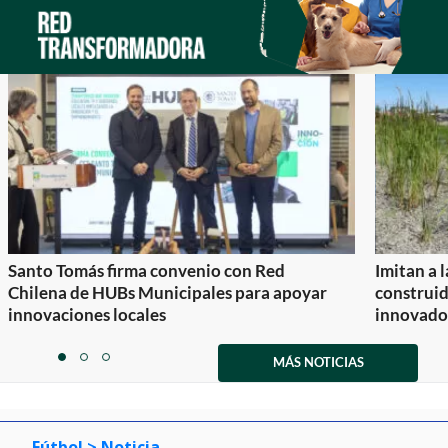
Santo Tomás firma convenio con Red
Imitan a 
Chilena de HUBs Municipales para apoyar
construi
innovaciones locales
innovador
Item
1
MÁS NOTICIAS
item
item
item
of
0
1
2
3
Fútbol
> Noticia