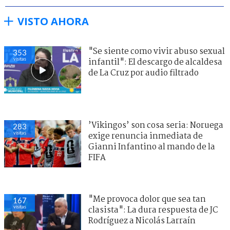
VISTO AHORA
"Se siente como vivir abuso sexual
353
visitas
infantil": El descargo de alcaldesa
de La Cruz por audio filtrado
’Vikingos’ son cosa seria: Noruega
283
visitas
exige renuncia inmediata de
Gianni Infantino al mando de la
FIFA
"Me provoca dolor que sea tan
167
visitas
clasista": La dura respuesta de JC
Rodríguez a Nicolás Larraín