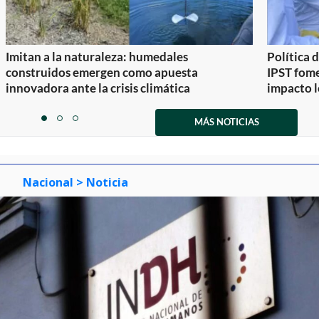
Imitan a la naturaleza: humedales
Política 
construidos emergen como apuesta
IPST fom
innovadora ante la crisis climática
impacto l
Item
1
MÁS NOTICIAS
item
item
item
of
0
1
2
3
Nacional
> Noticia