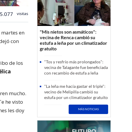
5.077
visitas
"Mis nietos son asmáticos":
e martes en
vecina de Renca cambió su
 dejó con
estufa a leña por un climatizador
gratuito
"Tos y resfrío más prolongados":
ribo de los
vecina de Talagante fue beneficiada
lica
con recambio de estufa a leña
"La leña me hacía gastar el triple":
vecino de Melipilla cambió su
ieren mucho.
estufa por un climatizador gratuito
Te he visto
nes les doy
MÁS NOTICIAS