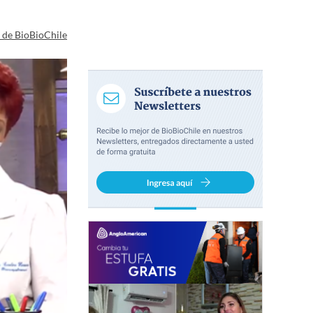
a de BioBioChile