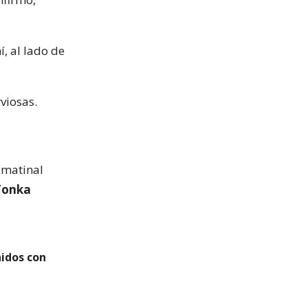
, al lado de
rviosas.
 matinal
Tonka
idos con