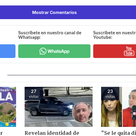
Mostrar Comentarios
Suscríbete en nuestro canal de
Suscríbete en nuestr
Whatsapp:
Youtube:
27
23
visitas
visitas
ir
Revelan identidad de
"Se le quita d