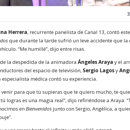
3
ina Herrera
, recurrente panelista de Canal 13, contó est
odos
que durante la tarde sufrió un leve accidente que la
hículo. “Me humillé”, dijo entre risas.
de la despedida de la animadora
Ángeles Araya
y el ar
nductores del espacio de televisión,
Sergio Lagos
y
Angé
a especialista médica contó su experiencia.
en venir para que tú supieras que te quiero mucho, te qu
ú logras es una magia real”, dijo refiriéndose a Araya. “
onocimos en
Bienvenidos
junto con Sergio, Angélica, a quie
uje”.