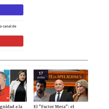
o canal de
17
visitas
ignidad a la
El "Factor Mera": el