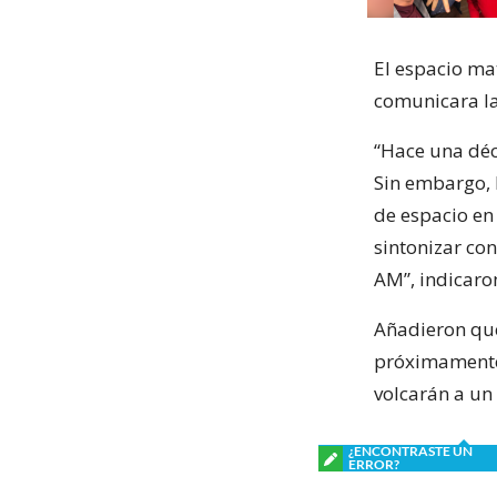
El espacio ma
comunicara la
“Hace una déc
Sin embargo, 
de espacio en
sintonizar co
AM”, indicar
Añadieron que 
próximamente.
volcarán a un
¿ENCONTRASTE UN
ERROR?