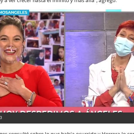
y a ver crecer hasta el infinito y más allá”, agregó.
13
gos consultó sobre lo que había ocurrido y Herrera lo co