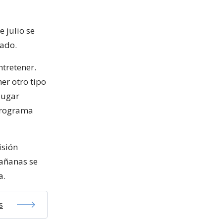
 julio se
cado.
tretener.
er otro tipo
lugar
 programa
isión
mañanas se
a.
s