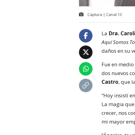
Captura | Canal 13
La
Dra. Carol
Aquí Somos T
daños en su ve
Fue en medio 
dos nuevos co
Castro
, que l
“Hoy insistí 
La magia que t
crecer, nos c
mi mayor emp