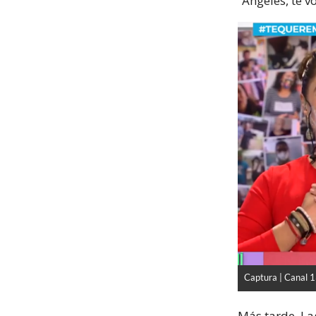
“Ángeles, te vo
Captura | Canal 
Más tarde, La