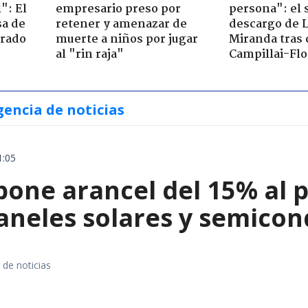
": El
empresario preso por
persona": el 
sa de
retener y amenazar de
descargo de 
trado
muerte a niños por jugar
Miranda tras 
al "rin raja"
Campillai-Flo
gencia de noticias
1:05
ne arancel del 15% al pol
paneles solares y semico
 de noticias
a