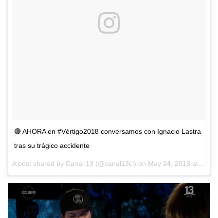
🔴 AHORA en #Vértigo2018 conversamos con Ignacio Lastra
tras su trágico accidente
A post shared by
Canal 13
(@canal13cl) on
May 24, 2018 at 8:46pm PDT