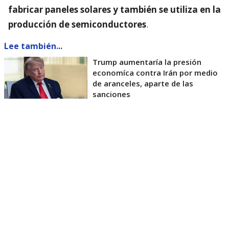
fabricar paneles solares y también se utiliza en la
producción de semiconductores
.
Lee también...
Trump aumentaría la presión
economíca contra Irán por medio
de aranceles, aparte de las
sanciones
La Casa Blanca afirmó que la medida busca reducir
la dependencia de proveedores extranjeros de
materiales estratégicos, fortalecer la capacidad
manufacturera estadounidense y garantizar el
abastecimiento para industrias vinculadas a la
energía y las tecnologías avanzadas.