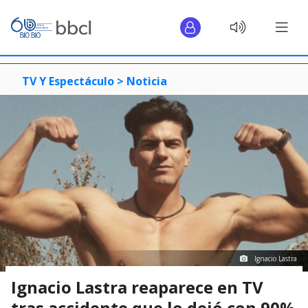
TV Y Espectáculo >
Noticia
Ignacio Lastra
Ignacio Lastra reaparece en TV
tras accidente que lo dejó con 90%