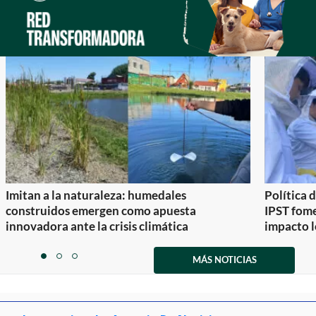
Imitan a la naturaleza: humedales
Política 
construidos emergen como apuesta
IPST fom
innovadora ante la crisis climática
impacto l
Item
1
MÁS NOTICIAS
item
item
item
of
0
1
2
3