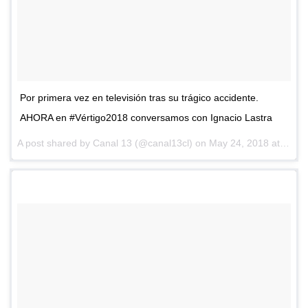
Por primera vez en televisión tras su trágico accidente.
AHORA en #Vértigo2018 conversamos con Ignacio Lastra
A post shared by
Canal 13
(@canal13cl) on
May 24, 2018 at 8:37pm PDT