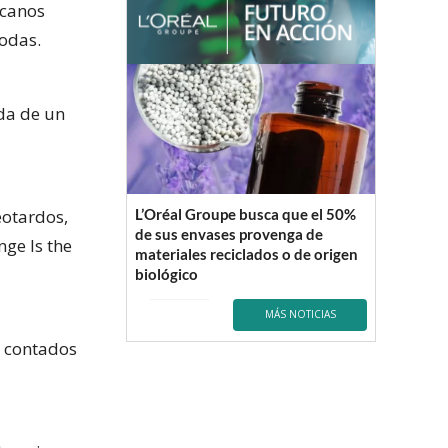
rcanos
todas.
ada de un
eotardos,
L’Oréal Groupe busca que el 50%
de sus envases provenga de
ge Is the
materiales reciclados o de origen
biológico
MÁS NOTICIAS
s contados