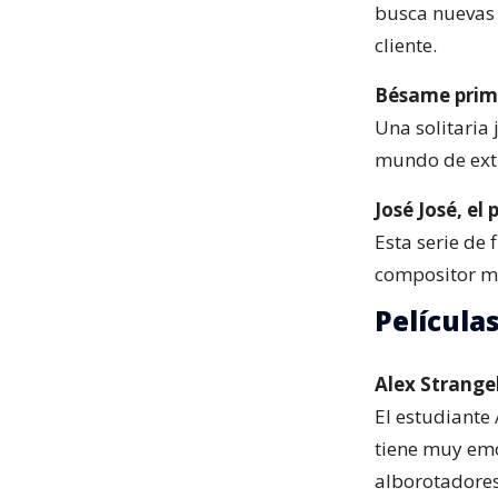
busca nuevas 
cliente.
Bésame prime
Una solitaria 
mundo de extr
José José, el
Esta serie de 
compositor me
Película
Alex Strange
El estudiante 
tiene muy emo
alborotadores