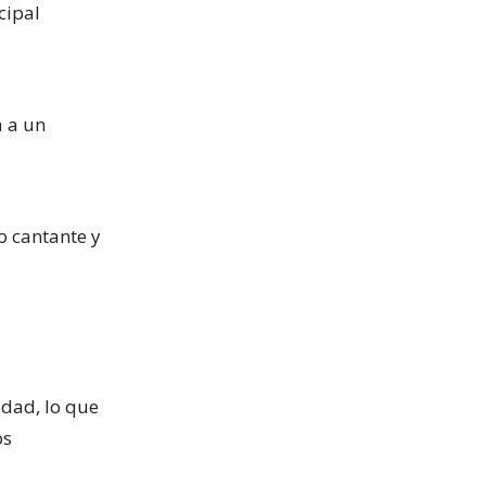
cipal
a a un
so cantante y
idad, lo que
os