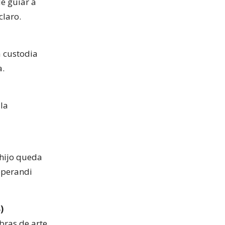
de guiar a
claro.
 custodia
a.
la
 hijo queda
operandi
)
bras de arte