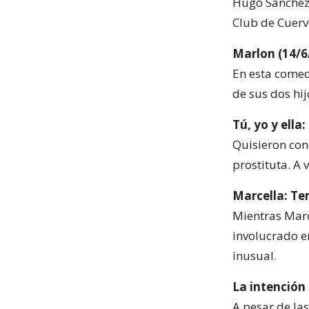
Hugo Sánchez, 
Club de Cuervo
Marlon (14/6
En esta comed
de sus dos hij
Tú, yo y ella
Quisieron con
prostituta. A 
Marcella: Te
Mientras Marc
involucrado e
inusual.
La intención 
A pesar de las