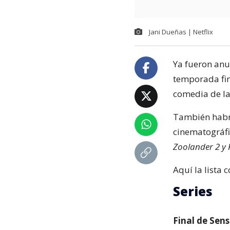
Jani Dueñas | Netflix
Ya fueron anu
temporada fi
comedia de la
También habr
cinematográf
Zoolander 2 y 
Aquí la lista 
Series
Final de Sens