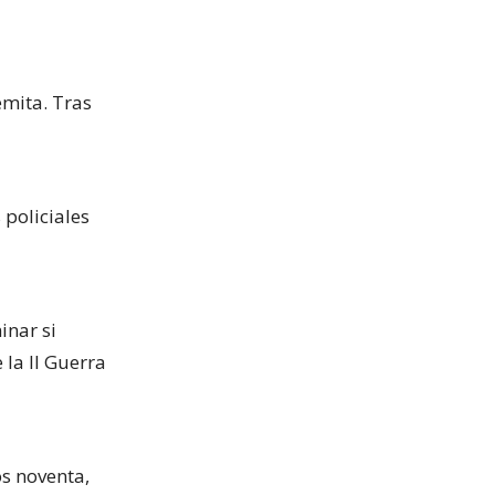
emita. Tras
 policiales
inar si
 la II Guerra
os noventa,