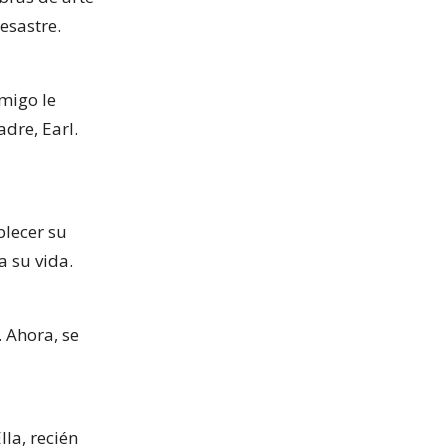
esastre.
migo le
dre, Earl.
blecer su
a su vida.
 Ahora, se
la, recién