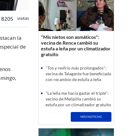
8205
visitas
"Mis nietos son asmáticos":
estacan la
vecina de Renca cambió su
especial de
estufa a leña por un climatizador
gratuito
"Tos y resfrío más prolongados":
renos
vecina de Talagante fue beneficiada
omingo,
con recambio de estufa a leña
"La leña me hacía gastar el triple":
vecino de Melipilla cambió su
estufa por un climatizador gratuito
MÁS NOTICIAS