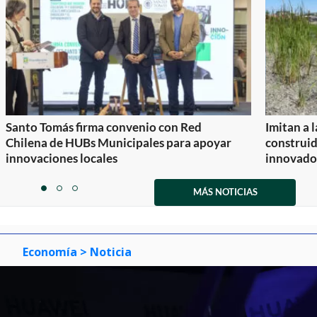
Santo Tomás firma convenio con Red
Imitan a 
Chilena de HUBs Municipales para apoyar
construi
innovaciones locales
innovador
Item
1
MÁS NOTICIAS
item
item
item
of
0
1
2
3
Economía
> Noticia