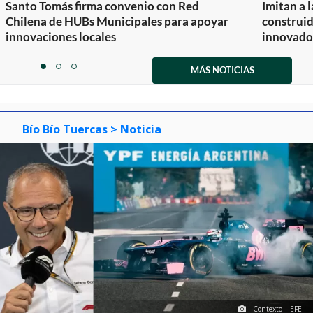
Santo Tomás firma convenio con Red
Imitan a 
Chilena de HUBs Municipales para apoyar
construi
innovaciones locales
innovador
Item
1
MÁS NOTICIAS
item
item
item
of
0
1
2
3
Bío Bío Tuercas
> Noticia
Contexto | EFE