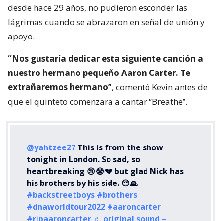
desde hace 29 años, no pudieron esconder las
lágrimas cuando se abrazaron en señal de unión y
apoyo.
“Nos gustaría dedicar esta siguiente canción a
nuestro hermano pequeño Aaron Carter. Te
extrañaremos hermano”
, comentó Kevin antes de
que el quinteto comenzara a cantar “Breathe”.
@yahtzee27
This is from the show
tonight in London. So sad, so
heartbreaking 😢😭💔 but glad Nick has
his brothers by his side. 😔🙏
#backstreetboys
#brothers
#dnaworldtour2022
#aaroncarter
#ripaaroncarter
♬ original sound –