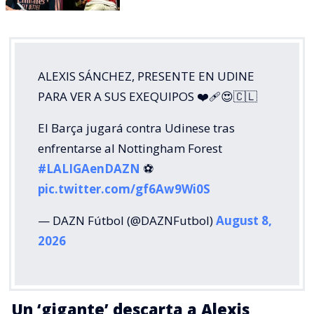
ALEXIS SÁNCHEZ, PRESENTE EN UDINE
PARA VER A SUS EXEQUIPOS ❤️‍🩹😍🇨🇱
El Barça jugará contra Udinese tras
enfrentarse al Nottingham Forest
#LALIGAenDAZN
⚽️
pic.twitter.com/gf6Aw9Wi0S
— DAZN Fútbol (@DAZNFutbol)
August 8,
2026
Un ‘gigante’ descarta a Alexis