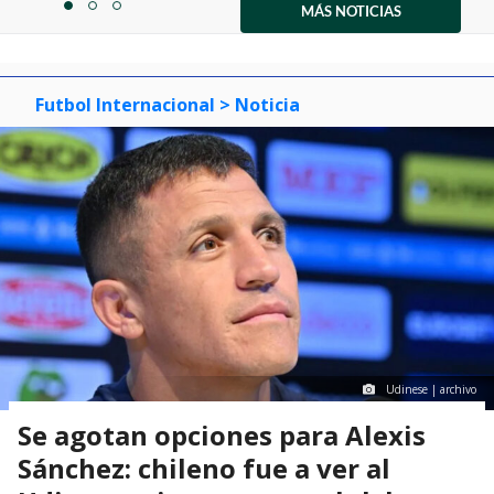
1
MÁS NOTICIAS
item
item
item
of
0
1
2
3
Futbol Internacional
> Noticia
Udinese | archivo
Se agotan opciones para Alexis
Sánchez: chileno fue a ver al