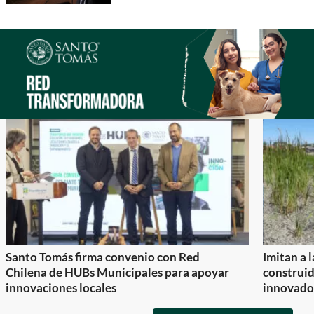
Santo Tomás firma convenio con Red
Imitan a 
Chilena de HUBs Municipales para apoyar
construi
innovaciones locales
innovador
Item