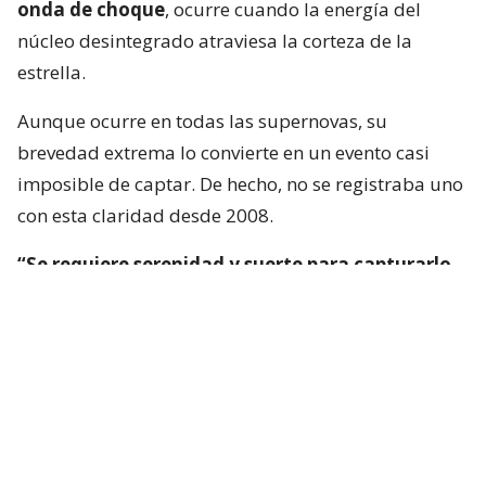
onda de choque
, ocurre cuando la energía del
núcleo desintegrado atraviesa la corteza de la
estrella.
Aunque ocurre en todas las supernovas, su
brevedad extrema lo convierte en un evento casi
imposible de captar. De hecho, no se registraba uno
con esta claridad desde 2008.
“Se requiere serenidad y suerte para capturarlo
en tiempo real”
, afirma el autor principal de uno
de los trabajos, Brendan O’Connor, astrónomo de la
Universidad Carnegie Mellon en Pittsburgh.