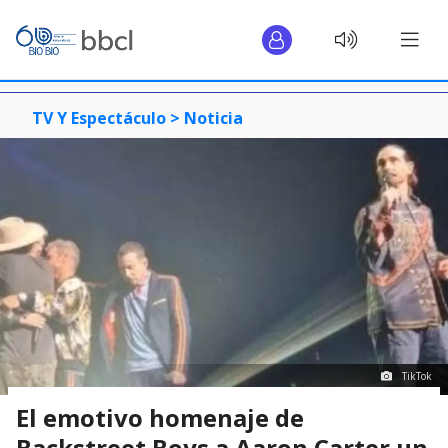
TV Y Espectáculo >
Noticia
TikTok
El emotivo homenaje de
Backstreet Boys a Aaron Carter un