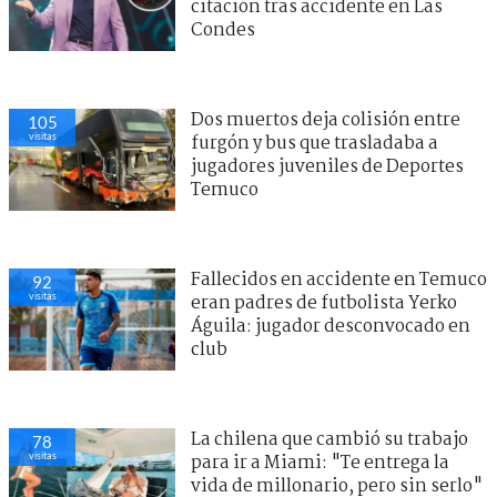
citación tras accidente en Las
Condes
Dos muertos deja colisión entre
105
visitas
furgón y bus que trasladaba a
jugadores juveniles de Deportes
Temuco
Fallecidos en accidente en Temuco
92
visitas
eran padres de futbolista Yerko
Águila: jugador desconvocado en
club
La chilena que cambió su trabajo
78
visitas
para ir a Miami: "Te entrega la
vida de millonario, pero sin serlo"