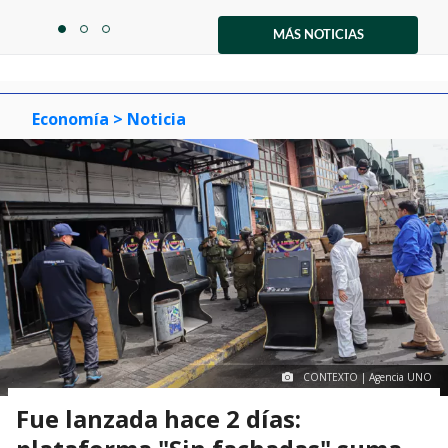
Item
1
MÁS NOTICIAS
item
item
item
of
0
1
2
3
Economía
> Noticia
CONTEXTO | Agencia UNO
Fue lanzada hace 2 días: