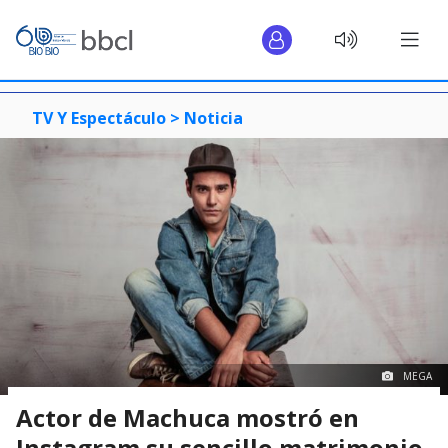
TV Y Espectáculo >
Noticia
MEGA
Actor de Machuca mostró en
Instagram su sencillo matrimonio