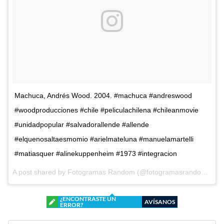
Machuca, Andrés Wood. 2004. #machuca #andreswood
#woodproducciones #chile #peliculachilena #chileanmovie
#unidadpopular #salvadorallende #allende
#elquenosaltaesmomio #arielmateluna #manuelamartelli
#matiasquer #alinekuppenheim #1973 #integracion
A post shared by Fotogramas Random (@fotogramasrandom) on
¿ENCONTRASTE UN
AVÍSANOS
ERROR?