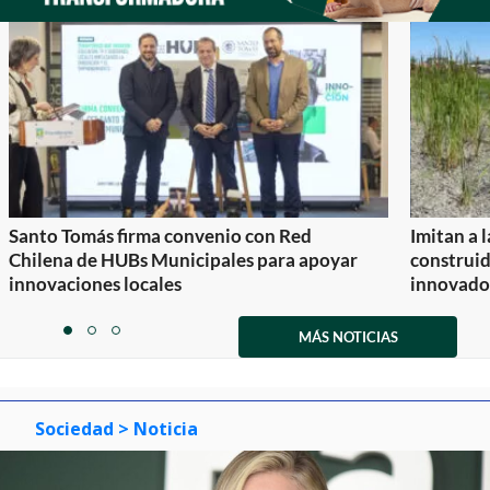
Santo Tomás firma convenio con Red
Imitan a 
Chilena de HUBs Municipales para apoyar
construi
innovaciones locales
innovador
Item
1
MÁS NOTICIAS
item
item
item
of
0
1
2
3
Sociedad
> Noticia