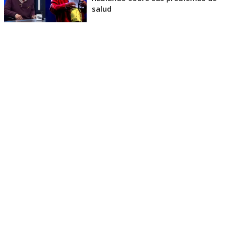
salud
Pero los chistes no solo se trataron de que Monsalve
está más delgado y con el cabello más corto, sino
que también sobre el proceso judicial que tuvo a
Moreno detenido por seis meses por Ley de Drogas,
lo mismo que lo llevó a alejarse de la televisión.
Así, con solo cuatro minutos en el escenario,
Millenium Show demostró no haber perdido su
esencia y buena química, por lo que recibieron los
cuatro votos positivos de Belén Mora, Jorge Alís, Kike
Morandé y Álvaro Salas, por lo que
pasan a la
siguiente etapa
del programa de humor que logró
llevar a la primera comediante transformista al