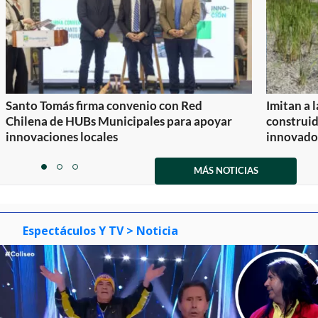
Santo Tomás firma convenio con Red
Imitan a 
Chilena de HUBs Municipales para apoyar
construi
innovaciones locales
innovador
Item
1
MÁS NOTICIAS
item
item
item
of
0
1
2
3
Espectáculos Y TV
> Noticia