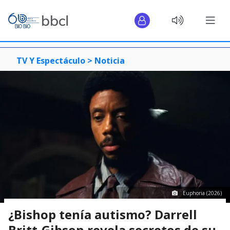
TV Y Espectáculo >
Noticia
Euphoria (2026)
¿Bishop tenía autismo? Darrell
Britt-Gibson revela secretos de su