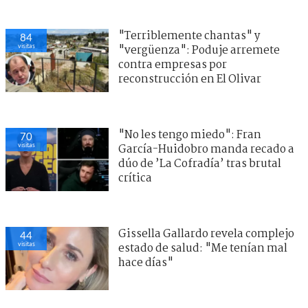
"Terriblemente chantas" y
85
visitas
"vergüenza": Poduje arremete
contra empresas por
reconstrucción en El Olivar
"No les tengo miedo": Fran
69
visitas
García-Huidobro manda recado a
dúo de ’La Cofradía’ tras brutal
crítica
Gissella Gallardo revela complejo
45
visitas
estado de salud: "Me tenían mal
hace días"