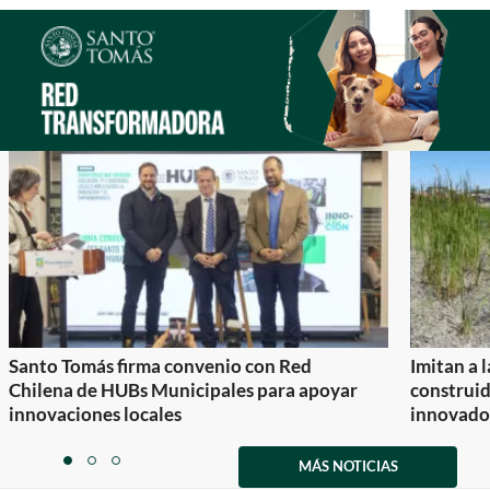
Santo Tomás firma convenio con Red
Imitan a 
Chilena de HUBs Municipales para apoyar
construi
innovaciones locales
innovador
Item
1
MÁS NOTICIAS
item
item
item