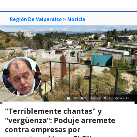
of
0
1
2
3
Región De Valparaíso
> Noticia
ARCHIVO | Agencia UNO | Edición BBCL
"Terriblemente chantas" y
"vergüenza": Poduje arremete
contra empresas por