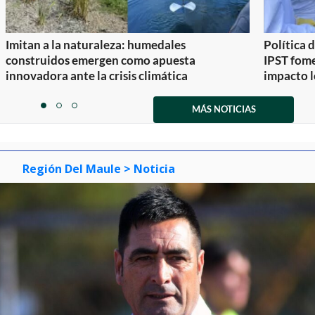
Imitan a la naturaleza: humedales
Política 
construidos emergen como apuesta
IPST fom
innovadora ante la crisis climática
impacto l
Item
1
MÁS NOTICIAS
item
item
item
of
0
1
2
3
Región Del Maule
> Noticia