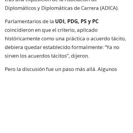
Diplomáticos y Diplomáticas de Carrera (ADICA).
Parlamentarios de la
UDI, PDG, PS y PC
coincidieron en que el criterio, aplicado
históricamente como una práctica o acuerdo tácito,
debiera quedar establecido formalmente: “Ya no
sirven los acuerdos tácitos”, dijeron.
Pero la discusión fue un paso más allá. Algunos
integrantes de la instancia plantearon que no basta
con limitar los nombramientos políticos, sino que
quienes ocupen esas embajadas también deberían
cumplir requisitos mínimos para representar al
país.
Nombramiento de embajadores
80/20: del acuerdo a una regla