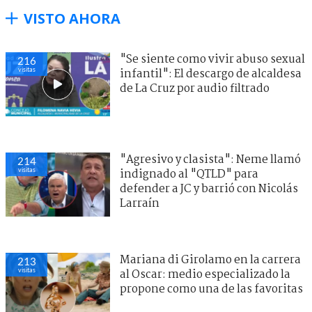
VISTO AHORA
"Se siente como vivir abuso sexual
216
visitas
infantil": El descargo de alcaldesa
de La Cruz por audio filtrado
"Agresivo y clasista": Neme llamó
214
visitas
indignado al "QTLD" para
defender a JC y barrió con Nicolás
Larraín
Mariana di Girolamo en la carrera
213
visitas
al Oscar: medio especializado la
propone como una de las favoritas