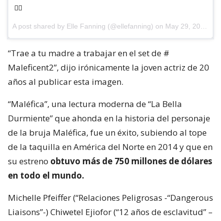
✌🏼
A post shared by
Elle Fanning
(@ellefanning) on
May 29, 2018 at 10:34am PDT
“Trae a tu madre a trabajar en el set de #
Maleficent2”, dijo irónicamente la joven actriz de 20
años al publicar esta imagen.
“Maléfica”, una lectura moderna de “La Bella
Durmiente” que ahonda en la historia del personaje
de la bruja Maléfica, fue un éxito, subiendo al tope
de la taquilla en América del Norte en 2014 y que en
su estreno
obtuvo más de 750 millones de dólares
en todo el mundo.
Michelle Pfeiffer (“Relaciones Peligrosas -“Dangerous
Liaisons”-) Chiwetel Ejiofor (“12 años de esclavitud” –