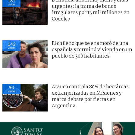
Denuncia anónima, mails y citas
182
visitas
urgentes: la trama de bonos
irregulares por 13 mil millones en
Codelco
El chileno que se enamoró de una
143
visitas
española y terminó viviendo en un
pueblo de 300 habitantes
Arauco controla 80% de hectáreas
90
visitas
extranjerizadas en Misiones y
marca debate por tierras en
Argentina