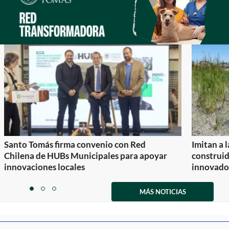
Santo Tomás firma convenio con Red
Imitan a 
Chilena de HUBs Municipales para apoyar
construi
innovaciones locales
innovador
Item
1
MÁS NOTICIAS
item
item
item
of
0
1
2
3