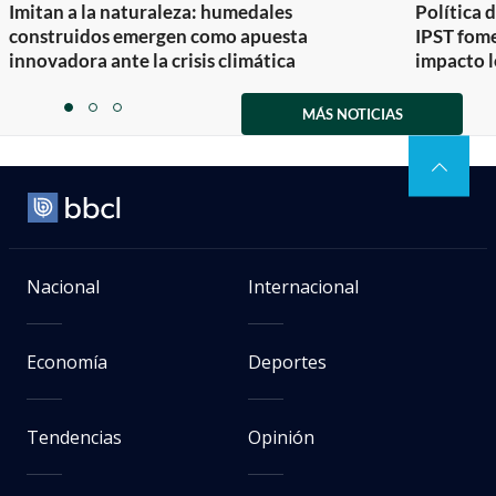
Imitan a la naturaleza: humedales
Política 
construidos emergen como apuesta
IPST fom
innovadora ante la crisis climática
impacto l
Item
1
MÁS NOTICIAS
item
item
item
of
0
1
2
3
Nacional
Internacional
Economía
Deportes
Tendencias
Opinión