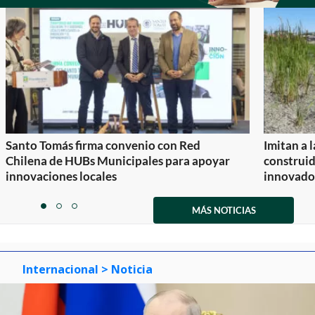
Santo Tomás firma convenio con Red
Imitan a 
Chilena de HUBs Municipales para apoyar
construi
innovaciones locales
innovador
Item
1
MÁS NOTICIAS
item
item
item
of
0
1
2
3
Internacional
> Noticia