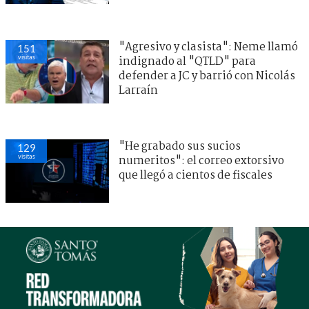
"Agresivo y clasista": Neme llamó
151
visitas
indignado al "QTLD" para
defender a JC y barrió con Nicolás
Larraín
"He grabado sus sucios
129
visitas
numeritos": el correo extorsivo
que llegó a cientos de fiscales