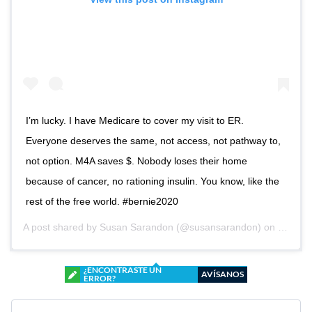
I’m lucky. I have Medicare to cover my visit to ER.
Everyone deserves the same, not access, not pathway to,
not option. M4A saves $. Nobody loses their home
because of cancer, no rationing insulin. You know, like the
rest of the free world. #bernie2020
A post shared by
Susan Sarandon
(@susansarandon) on
Nov 25
¿ENCONTRASTE UN
AVÍSANOS
ERROR?