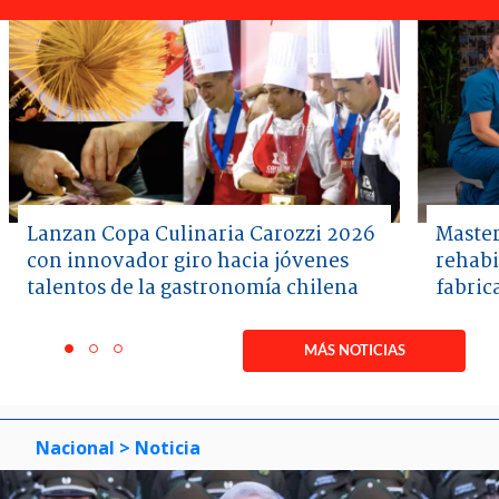
Lanzan Copa Culinaria Carozzi 2026
Master
con innovador giro hacia jóvenes
rehabi
talentos de la gastronomía chilena
fabric
Item
1
MÁS NOTICIAS
item
item
item
of
0
1
2
3
Nacional
> Noticia