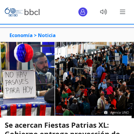
Economía >
Noticia
Agencia UNO
Se acercan Fiestas Patrias XL:
Gobierno entrega proyección de