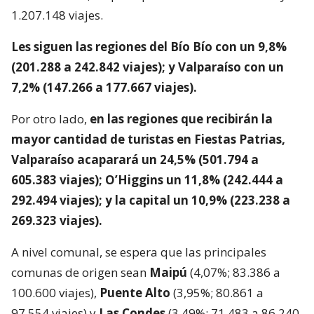
1.207.148 viajes.
Les siguen las regiones del Bío Bío con un 9,8%
(201.288 a 242.842 viajes); y Valparaíso con un
7,2% (147.266 a 177.667 viajes).
Por otro lado,
en las regiones que recibirán la
mayor cantidad de turistas en Fiestas Patrias,
Valparaíso acaparará un 24,5% (501.794 a
605.383 viajes); O’Higgins un 11,8% (242.444 a
292.494 viajes); y la capital un 10,9% (223.238 a
269.323 viajes).
A nivel comunal, se espera que las principales
comunas de origen sean
Maipú
(4,07%; 83.386 a
100.600 viajes),
Puente Alto
(3,95%; 80.861 a
97.554 viajes) y
Las Condes
(3,49%; 71.483 a 86.240