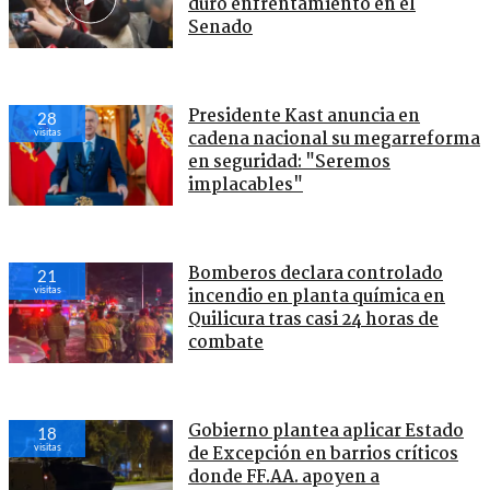
duro enfrentamiento en el
Senado
Presidente Kast anuncia en
28
visitas
cadena nacional su megarreforma
en seguridad: "Seremos
implacables"
Bomberos declara controlado
21
visitas
incendio en planta química en
Quilicura tras casi 24 horas de
combate
Gobierno plantea aplicar Estado
18
visitas
de Excepción en barrios críticos
donde FF.AA. apoyen a