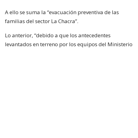
A ello se suma la “evacuación preventiva de las
familias del sector La Chacra”.
Lo anterior, “debido a que los antecedentes
levantados en terreno por los equipos del Ministerio
de Obras Públicas,
detectaron una perforación en
la zona este del terraplén, asociada al proceso de
embancamiento y acumulación de agua provocada
por la intervención de un cauce por parte de un
particular de forma no autorizada
, identificándose
condiciones de
saturación de suelos, erosión, y
signos de socavación asociados a la alteración
del escurrimiento natural de las aguas
“.