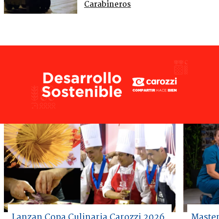
Carabineros
Lanzan Copa Culinaria Carozzi 2026
Master