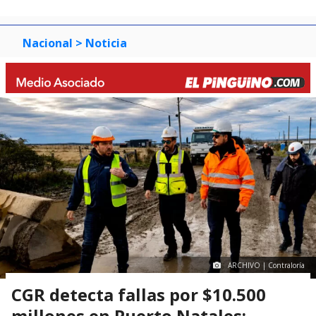
0
1
2
3
Nacional
> Noticia
ARCHIVO | Contraloría
CGR detecta fallas por $10.500
millones en Puerto Natales: