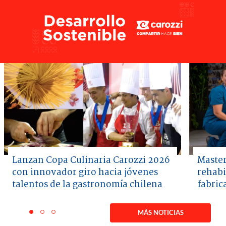
Lanzan Copa Culinaria Carozzi 2026
Master
con innovador giro hacia jóvenes
rehabi
talentos de la gastronomía chilena
fabric
Item
1
MÁS NOTICIAS
item
item
item
of