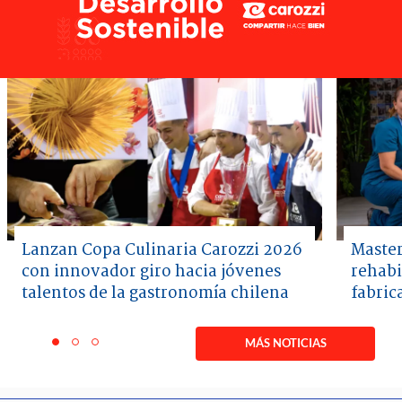
Lanzan Copa Culinaria Carozzi 2026
Master
con innovador giro hacia jóvenes
rehabi
talentos de la gastronomía chilena
fabric
Item
1
MÁS NOTICIAS
item
item
item
of
0
1
2
3