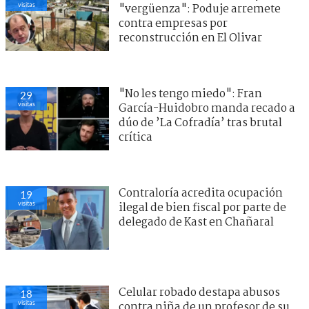
visitas
"vergüenza": Poduje arremete
contra empresas por
reconstrucción en El Olivar
"No les tengo miedo": Fran
29
visitas
García-Huidobro manda recado a
dúo de ’La Cofradía’ tras brutal
crítica
Contraloría acredita ocupación
19
visitas
ilegal de bien fiscal por parte de
delegado de Kast en Chañaral
Celular robado destapa abusos
18
visitas
contra niña de un profesor de su