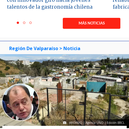
con innovador giro hacia jóvenes
rehabi
talentos de la gastronomía chilena
fabric
Item
1
MÁS NOTICIAS
item
item
item
of
0
1
2
3
Región De Valparaíso
> Noticia
ARCHIVO | Agencia UNO | Edición BBCL