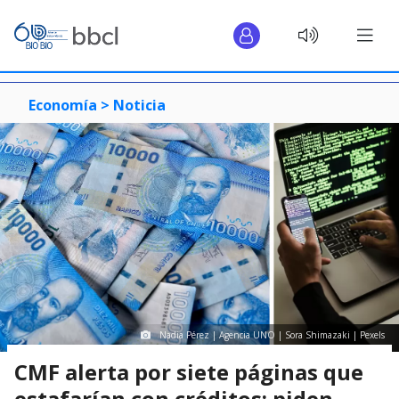
Economía >
Noticia
Nadia Pérez | Agencia UNO | Sora Shimazaki | Pexels
CMF alerta por siete páginas que
estafarían con créditos: piden