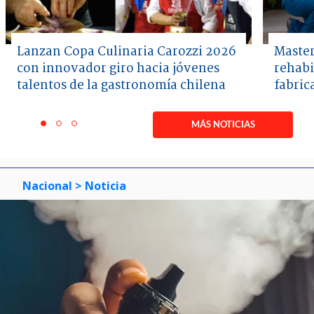
Lanzan Copa Culinaria Carozzi 2026
Master
con innovador giro hacia jóvenes
rehabi
talentos de la gastronomía chilena
fabric
Item
1
MÁS NOTICIAS
item
item
item
of
0
1
2
3
Nacional
> Noticia