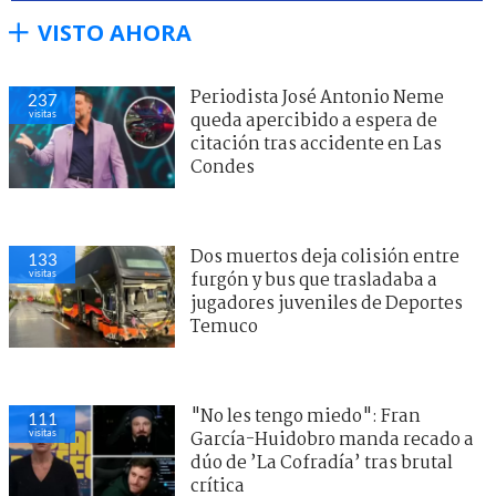
VISTO AHORA
Periodista José Antonio Neme
237
visitas
queda apercibido a espera de
citación tras accidente en Las
Condes
Dos muertos deja colisión entre
133
visitas
furgón y bus que trasladaba a
jugadores juveniles de Deportes
Temuco
"No les tengo miedo": Fran
111
visitas
García-Huidobro manda recado a
dúo de ’La Cofradía’ tras brutal
crítica