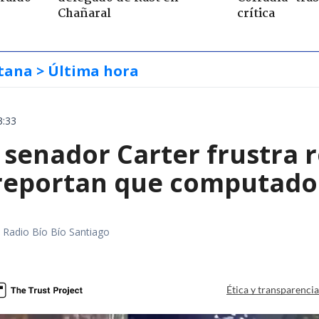
Chañaral
crítica
tana
> Última hora
3:33
 senador Carter frustra 
 reportan que computador
a
al Radio Bío Bío Santiago
a
Ética y transparenci