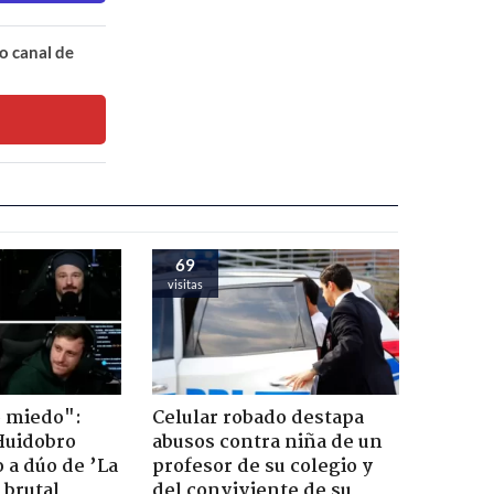
o canal de
69
visitas
o miedo":
Celular robado destapa
Huidobro
abusos contra niña de un
 a dúo de ’La
profesor de su colegio y
 brutal
del conviviente de su