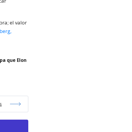
car
ra; el valor
berg,
pa que Elon
s