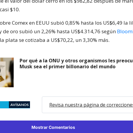
 el valor del dólar cerró en los $982,82 después de mar
casi $10.
cobre Comex en EEUU subió 0,85% hasta los US$6,49 la lib
oy de oro subió un 2,26% hasta US$4.314,76 según
Bloom
la plata se cotizaba a US$70,22, un 3,30% más.
Por qué a la ONU y otros organismos les preocu
Musk sea el primer billonario del mundo
Revisa nuestra página de correccione
AVÍSANOS
Mostrar Comentarios