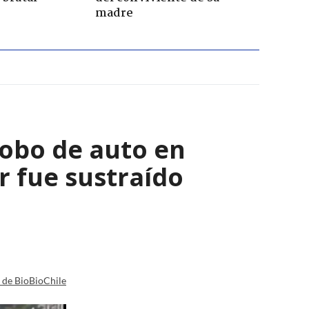
madre
robo de auto en
 fue sustraído
a de BioBioChile