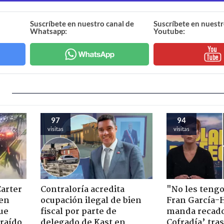
Suscríbete en nuestro canal de
Suscríbete en nuestr
Whatsapp:
Youtube:
97
94
visitas
visitas
Carter
Contraloría acredita
"No les teng
 en
ocupación ilegal de bien
Fran García-
ue
fiscal por parte de
manda recado
raído
delegado de Kast en
Cofradía’ tras