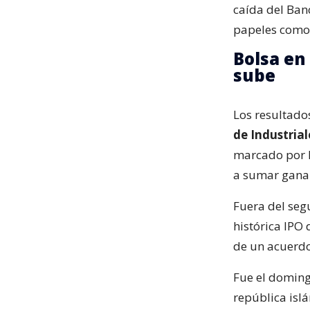
caída del Banc
papeles como 
Bolsa en 
sube
Los resultados
de Industrial
marcado por l
a sumar ganan
Fuera del seg
histórica IPO 
de un acuerdo
Fue el doming
república islá