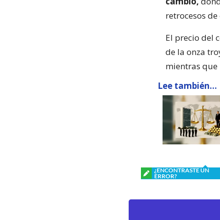
cambio,
donde
retrocesos de 
El precio del 
de la onza tr
mientras que 
Lee también...
¿ENCONTRASTE UN
ERROR?