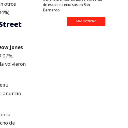
en otros
de escasos recursos en San
Bernardo
34%).
 Street
MÁS NOTICIAS
Dow Jones
3,07%,
da volvieron
s su
el anuncio
on la
echo de