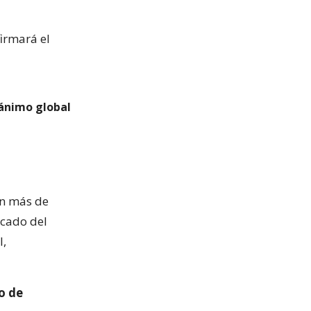
firmará el
 ánimo global
an más de
rcado del
l,
o de