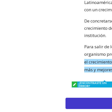
Latinoamérica
con un crecim
De concretars
crecimiento d
institución.
Para salir de 
organismo p
el crecimient
más y mejore
¿ENCONTRASTE UN
ERROR?