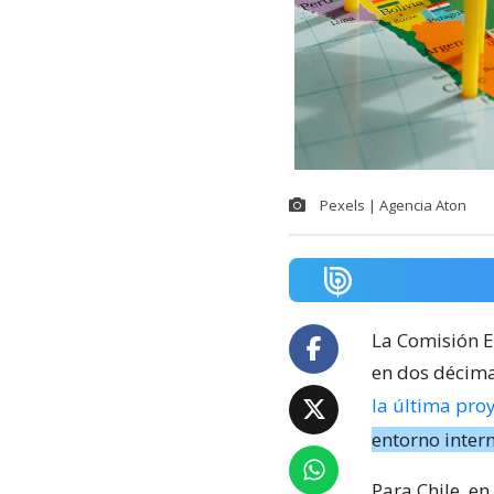
Pexels | Agencia Aton
La Comisión E
en dos décima
la última pro
entorno inter
Para Chile, en