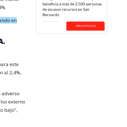
beneficia a más de 2.500 personas
4%.
de escasos recursos en San
Bernardo
ando en
MÁS NOTICIAS
A.
para este
n al 2,4%,
s adverso
ulso externo
o bajo”,