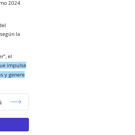
como 2024
del
 según la
r”, el
que impulse
as y genere
s