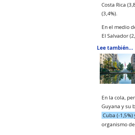
Costa Rica (3
(3,4%).
En el medio d
El Salvador (2
Lee también...
En la cola, pe
Guyana y su b
Cuba (-1,5%) 
organismo de