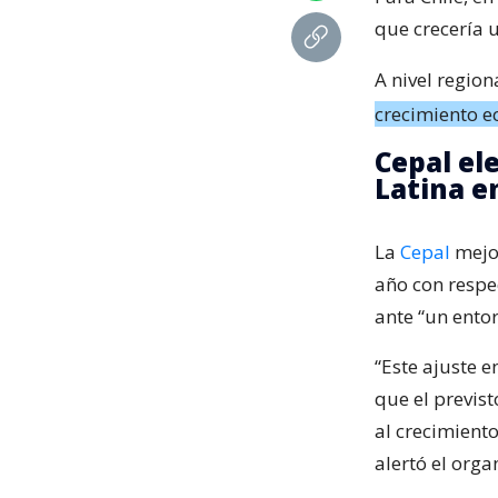
que crecería 
A nivel regio
crecimiento e
Cepal el
Latina e
La
Cepal
mejor
año con respec
ante “un ento
“Este ajuste 
que el previst
al crecimiento
alertó el org