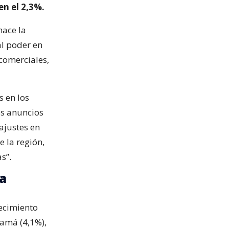
en el 2,3%.
hace la
al poder en
 comerciales,
s en los
os anuncios
ajustes en
e la región,
s”.
a
recimiento
namá (4,1%),