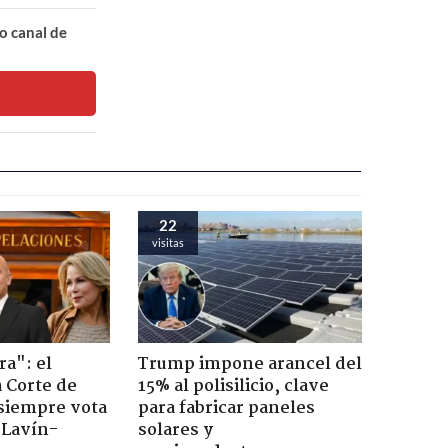
o canal de
22
visitas
ra": el
Trump impone arancel del
a Corte de
15% al polisilicio, clave
 siempre vota
para fabricar paneles
s Lavín-
solares y