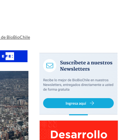
a de BioBioChile