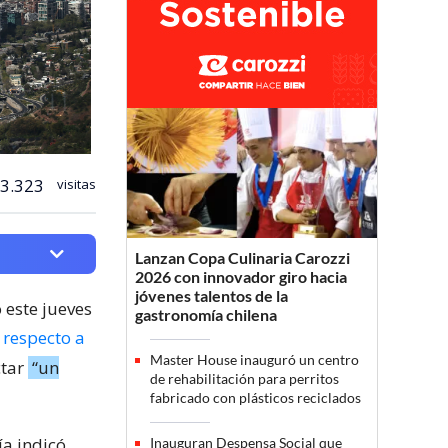
3.323
visitas
Lanzan Copa Culinaria Carozzi
2026 con innovador giro hacia
jóvenes talentos de la
 este jueves
gastronomía chilena
n
respecto a
Master House inauguró un centro
ctar
“un
de rehabilitación para perritos
fabricado con plásticos reciclados
a indicó
Inauguran Despensa Social que