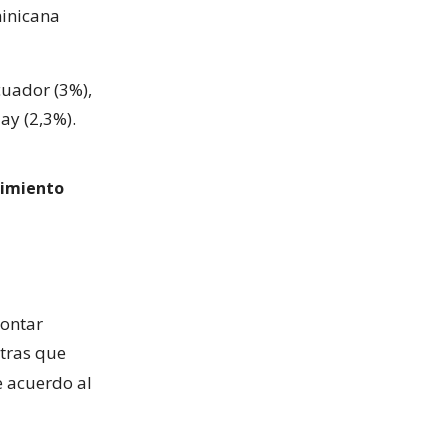
minicana
cuador (3%),
ay (2,3%).
cimiento
contar
ntras que
 acuerdo al