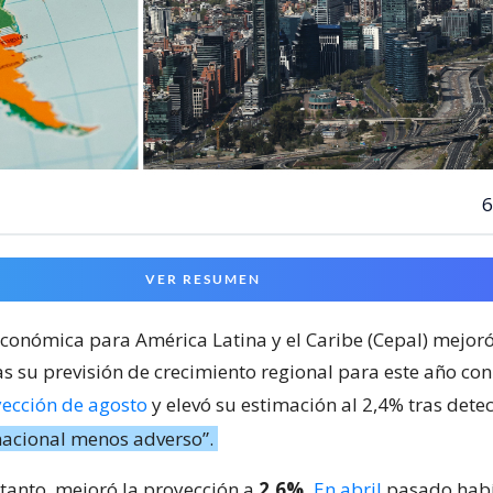
6
VER RESUMEN
conómica para América Latina y el Caribe (Cepal) mejoró
s su previsión de crecimiento regional para este año co
yección de agosto
y elevó su estimación al 2,4% tras dete
nacional menos adverso”.
 tanto, mejoró la proyección a
2,6%.
En abril
pasado habí