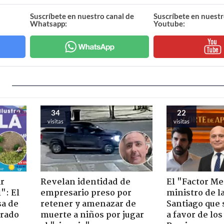
Suscríbete en nuestro canal de
Suscríbete en nuestr
Whatsapp:
Youtube:
34
22
visitas
visitas
ir
Revelan identidad de
El "Factor Me
": El
empresario preso por
ministro de l
sa de
retener y amenazar de
Santiago que
trado
muerte a niños por jugar
a favor de lo