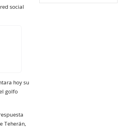
 red social
ntara hoy su
el golfo
 respuesta
de Teherán,