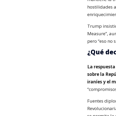
hostilidades 
enriquecimien
Trump insisti
Measure”, aun
pero “eso no 
¿Qué dec
La respuesta
sobre la Repú
iraníes y el
“compromisos”
Fuentes diplo
Revolucionaria
se permita la