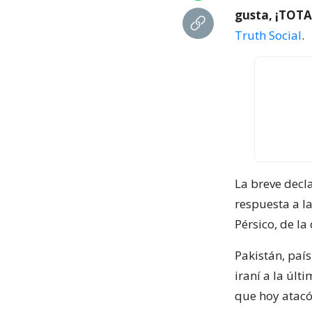
gusta, ¡TOT
Truth Social
.
La breve decl
respuesta a la
Pérsico, de la
Pakistán, paí
iraní a la úl
que hoy atacó