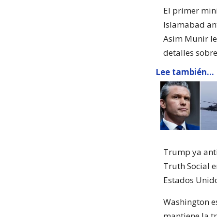
El primer min
Islamabad ant
Asim Munir le
detalles sobre
Lee también...
Trump ya anti
Truth Social 
Estados Unido
Washington es
mantiene la tr