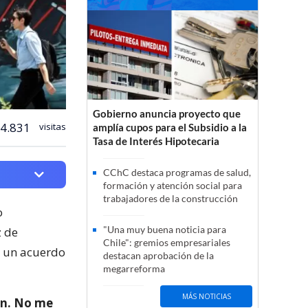
Gobierno anuncia proyecto que
4.831
visitas
amplía cupos para el Subsidio a la
Tasa de Interés Hipotecaria
CChC destaca programas de salud,
formación y atención social para
trabajadores de la construcción
o
"Una muy buena noticia para
z de
Chile": gremios empresariales
e un acuerdo
destacan aprobación de la
megarreforma
MÁS NOTICIAS
rán. No me