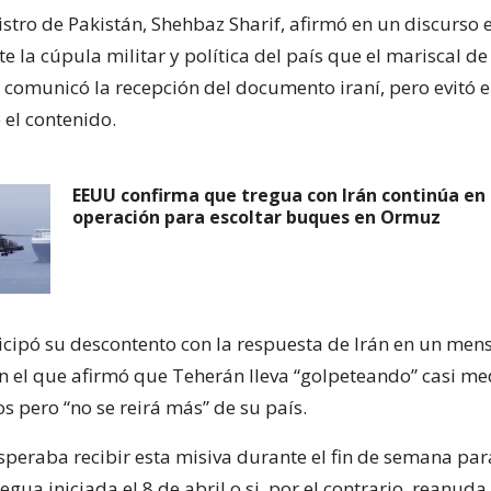
istro de Pakistán, Shehbaz Sharif, afirmó en un discurso 
e la cúpula militar y política del país que el mariscal 
 comunicó la recepción del documento iraní, pero evitó e
 el contenido.
EEUU confirma que tregua con Irán continúa en
operación para escoltar buques en Ormuz
cipó su descontento con la respuesta de Irán en un mens
en el que afirmó que Teherán lleva “golpeteando” casi med
s pero “no se reirá más” de su país.
peraba recibir esta misiva durante el fin de semana para
egua iniciada el 8 de abril o si, por el contrario, reanuda